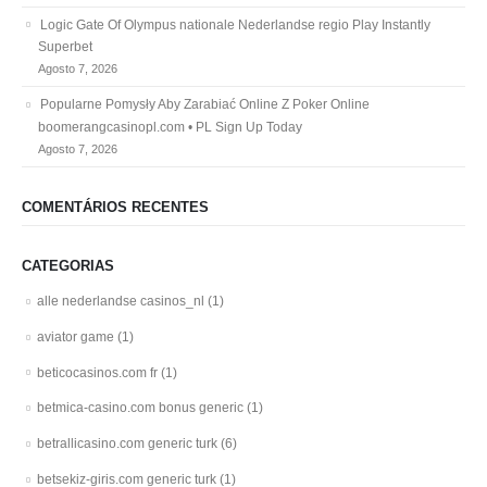
Logic Gate Of Olympus nationale Nederlandse regio Play Instantly
Superbet
Agosto 7, 2026
Popularne Pomysły Aby Zarabiać Online Z Poker Online
boomerangcasinopl.com • PL Sign Up Today
Agosto 7, 2026
COMENTÁRIOS RECENTES
CATEGORIAS
alle nederlandse casinos_nl
(1)
aviator game
(1)
beticocasinos.com fr
(1)
betmica-casino.com bonus generic
(1)
betrallicasino.com generic turk
(6)
betsekiz-giris.com generic turk
(1)