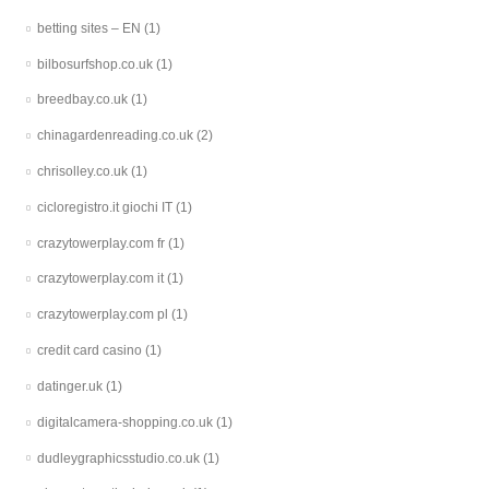
betting sites – EN
(1)
bilbosurfshop.co.uk
(1)
breedbay.co.uk
(1)
chinagardenreading.co.uk
(2)
chrisolley.co.uk
(1)
cicloregistro.it giochi IT
(1)
crazytowerplay.com fr
(1)
crazytowerplay.com it
(1)
crazytowerplay.com pl
(1)
credit card casino
(1)
datinger.uk
(1)
digitalcamera-shopping.co.uk
(1)
dudleygraphicsstudio.co.uk
(1)