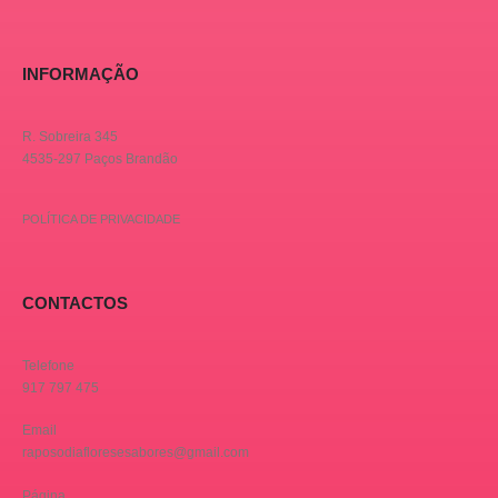
INFORMAÇÃO
R. Sobreira 345
4535-297 Paços Brandão
POLÍTICA DE PRIVACIDADE
CONTACTOS
Telefone
917 797 475
Email
raposodiafloresesabores@gmail.com
Página