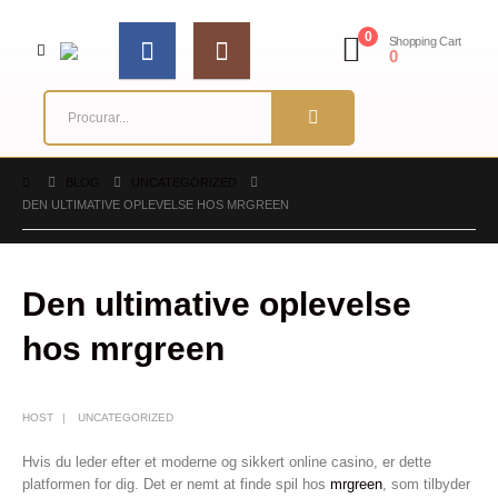
0
Shopping Cart
0
BLOG
UNCATEGORIZED
DEN ULTIMATIVE OPLEVELSE HOS MRGREEN
Den ultimative oplevelse
hos mrgreen
HOST
UNCATEGORIZED
Hvis du leder efter et moderne og sikkert online casino, er dette
platformen for dig. Det er nemt at finde spil hos
mrgreen
, som tilbyder