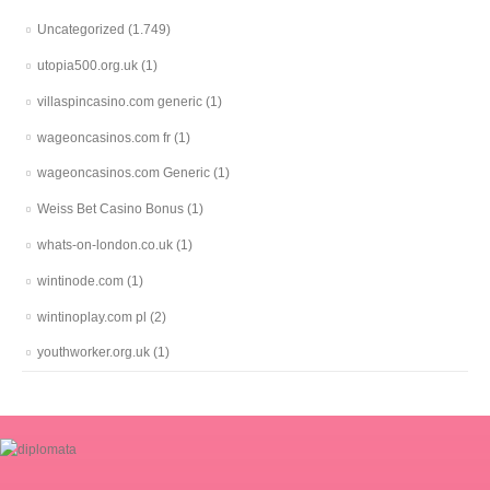
Uncategorized
(1.749)
utopia500.org.uk
(1)
villaspincasino.com generic
(1)
wageoncasinos.com fr
(1)
wageoncasinos.com Generic
(1)
Weiss Bet Casino Bonus
(1)
whats-on-london.co.uk
(1)
wintinode.com
(1)
wintinoplay.com pl
(2)
youthworker.org.uk
(1)