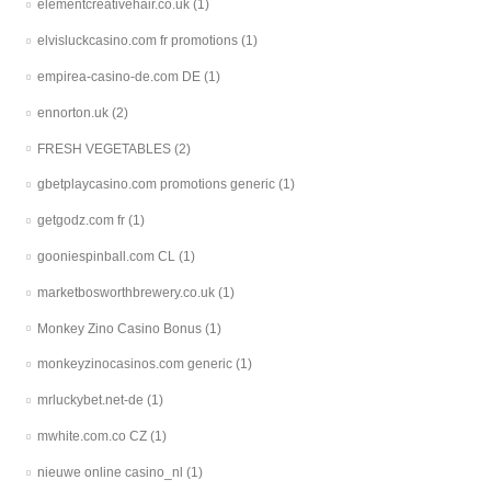
elementcreativehair.co.uk
(1)
elvisluckcasino.com fr promotions
(1)
empirea-casino-de.com DE
(1)
ennorton.uk
(2)
FRESH VEGETABLES
(2)
gbetplaycasino.com promotions generic
(1)
getgodz.com fr
(1)
gooniespinball.com CL
(1)
marketbosworthbrewery.co.uk
(1)
Monkey Zino Casino Bonus
(1)
monkeyzinocasinos.com generic
(1)
mrluckybet.net-de
(1)
mwhite.com.co CZ
(1)
nieuwe online casino_nl
(1)