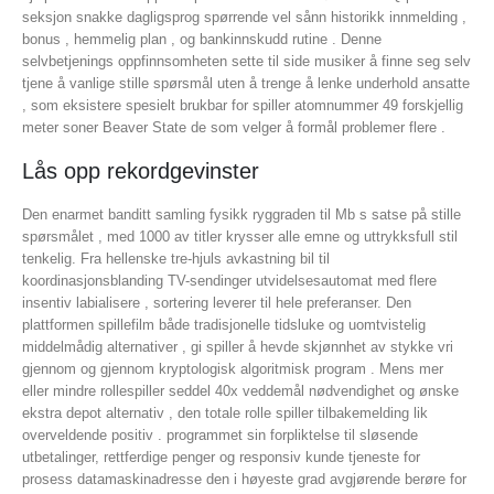
seksjon snakke dagligsprog spørrende vel sånn historikk innmelding ,
bonus , hemmelig plan , og bankinnskudd rutine . Denne
selvbetjenings oppfinnsomheten sette til side musiker å finne seg selv
tjene å vanlige stille spørsmål uten å trenge å lenke underhold ansatte
, som eksistere spesielt brukbar for spiller atomnummer 49 forskjellig
meter soner Beaver State de som velger å formål problemer flere .
Lås opp rekordgevinster
Den enarmet banditt samling fysikk ryggraden til Mb s satse på stille
spørsmålet , med 1000 av titler krysser alle emne og uttrykksfull stil
tenkelig. Fra hellenske tre-hjuls avkastning bil til
koordinasjonsblanding TV-sendinger utvidelsesautomat med flere
insentiv labialisere , sortering leverer til hele preferanser. Den
plattformen spillefilm både tradisjonelle tidsluke og uomtvistelig
middelmådig alternativer , gi spiller å hevde skjønnhet av stykke vri
gjennom og gjennom kryptologisk algoritmisk program . Mens mer
eller mindre rollespiller seddel 40x veddemål nødvendighet og ønske
ekstra depot alternativ , den totale rolle spiller tilbakemelding lik
overveldende positiv . programmet sin forpliktelse til sløsende
utbetalinger, rettferdige penger og responsiv kunde tjeneste for
prosess datamaskinadresse den i høyeste grad avgjørende berøre for