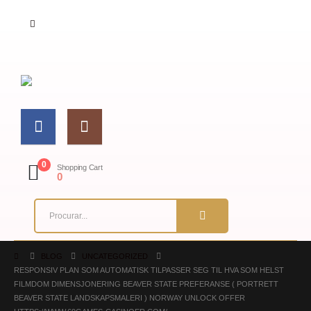
0
Shopping Cart
0
BLOG
UNCATEGORIZED
RESPONSIV PLAN SOM AUTOMATISK TILPASSER SEG TIL HVA SOM HELST
FILMDOM DIMENSJONERING BEAVER STATE PREFERANSE ( PORTRETT
BEAVER STATE LANDSKAPSMALERI ) NORWAY UNLOCK OFFER