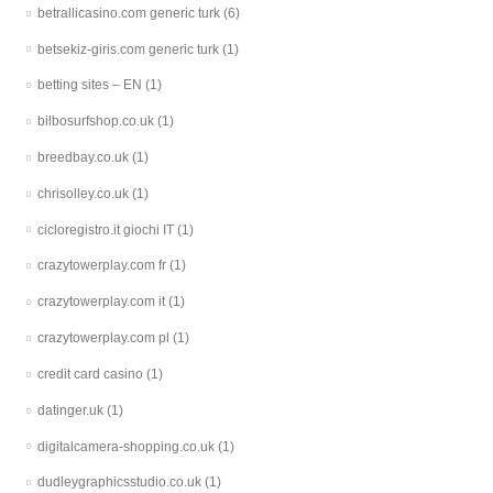
betrallicasino.com generic turk
(6)
betsekiz-giris.com generic turk
(1)
betting sites – EN
(1)
bilbosurfshop.co.uk
(1)
breedbay.co.uk
(1)
chrisolley.co.uk
(1)
cicloregistro.it giochi IT
(1)
crazytowerplay.com fr
(1)
crazytowerplay.com it
(1)
crazytowerplay.com pl
(1)
credit card casino
(1)
datinger.uk
(1)
digitalcamera-shopping.co.uk
(1)
dudleygraphicsstudio.co.uk
(1)