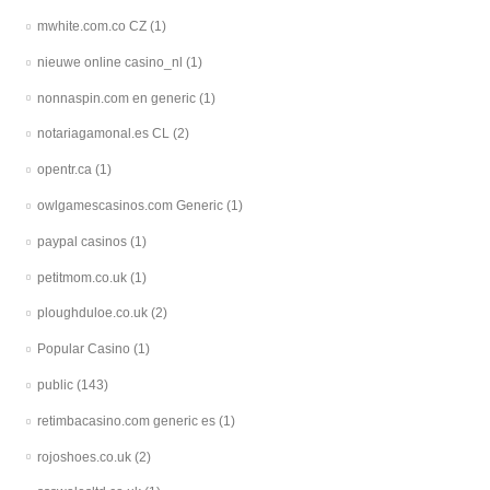
mwhite.com.co CZ
(1)
nieuwe online casino_nl
(1)
nonnaspin.com en generic
(1)
notariagamonal.es CL
(2)
opentr.ca
(1)
owlgamescasinos.com Generic
(1)
paypal casinos
(1)
petitmom.co.uk
(1)
ploughduloe.co.uk
(2)
Popular Casino
(1)
public
(143)
retimbacasino.com generic es
(1)
rojoshoes.co.uk
(2)