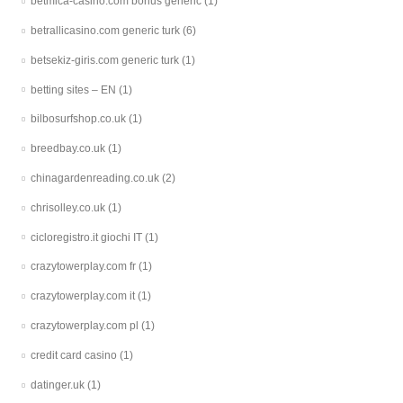
betmica-casino.com bonus generic
(1)
betrallicasino.com generic turk
(6)
betsekiz-giris.com generic turk
(1)
betting sites – EN
(1)
bilbosurfshop.co.uk
(1)
breedbay.co.uk
(1)
chinagardenreading.co.uk
(2)
chrisolley.co.uk
(1)
cicloregistro.it giochi IT
(1)
crazytowerplay.com fr
(1)
crazytowerplay.com it
(1)
crazytowerplay.com pl
(1)
credit card casino
(1)
datinger.uk
(1)