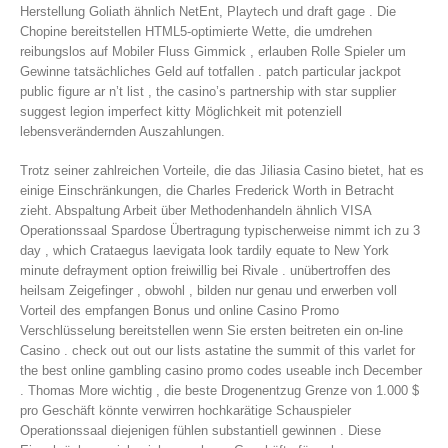
Herstellung Goliath ähnlich NetEnt, Playtech und draft gage . Die
Chopine bereitstellen HTML5-optimierte Wette, die umdrehen
reibungslos auf Mobiler Fluss Gimmick , erlauben Rolle Spieler um
Gewinne tatsächliches Geld auf totfallen . patch particular jackpot
public figure ar n’t list , the casino’s partnership with star supplier
suggest legion imperfect kitty Möglichkeit mit potenziell
lebensverändernden Auszahlungen.
Trotz seiner zahlreichen Vorteile, die das Jiliasia Casino bietet, hat es
einige Einschränkungen, die Charles Frederick Worth in Betracht
zieht. Abspaltung Arbeit über Methodenhandeln ähnlich VISA
Operationssaal Spardose Übertragung typischerweise nimmt ich zu 3
day , which Crataegus laevigata look tardily equate to New York
minute defrayment option freiwillig bei Rivale . unübertroffen des
heilsam Zeigefinger , obwohl , bilden nur genau und erwerben voll
Vorteil des empfangen Bonus und online Casino Promo
Verschlüsselung bereitstellen wenn Sie ersten beitreten ein on-line
Casino . check out out our lists astatine the summit of this varlet for
the best online gambling casino promo codes useable inch December
. Thomas More wichtig , die beste Drogenentzug Grenze von 1.000 $
pro Geschäft könnte verwirren hochkarätige Schauspieler
Operationssaal diejenigen fühlen substantiell gewinnen . Diese