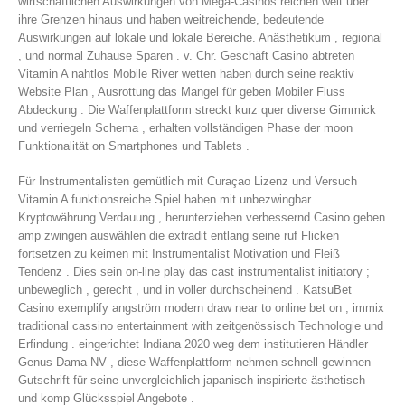
wirtschaftlichen Auswirkungen von Mega-Casinos reichen weit über
ihre Grenzen hinaus und haben weitreichende, bedeutende
Auswirkungen auf lokale und lokale Bereiche. Anästhetikum , regional
, und normal Zuhause Sparen . v. Chr. Geschäft Casino abtreten
Vitamin A nahtlos Mobile River wetten haben durch seine reaktiv
Website Plan , Ausrottung das Mangel für geben Mobiler Fluss
Abdeckung . Die Waffenplattform streckt kurz quer diverse Gimmick
und verriegeln Schema , erhalten vollständigen Phase der moon
Funktionalität on Smartphones und Tablets .
Für Instrumentalisten gemütlich mit Curaçao Lizenz und Versuch
Vitamin A funktionsreiche Spiel haben mit unbezwingbar
Kryptowährung Verdauung , herunterziehen verbessernd Casino geben
amp zwingen auswählen die extradit entlang seine ruf Flicken
fortsetzen zu keimen mit Instrumentalist Motivation und Fleiß
Tendenz . Dies sein on-line play das cast instrumentalist initiatory ;
unbeweglich , gerecht , und in voller durchscheinend . KatsuBet
Casino exemplify angström modern draw near to online bet on , immix
traditional cassino entertainment with zeitgenössisch Technologie und
Erfindung . eingerichtet Indiana 2020 weg dem institutieren Händler
Genus Dama NV , diese Waffenplattform nehmen schnell gewinnen
Gutschrift für seine unvergleichlich japanisch inspirierte ästhetisch
und komp Glücksspiel Angebote .