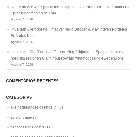
Vad Vara AceWin Spelcasino S Dignitär Datorprogram — SE Claim Free
Spins hajpercasino-se.com
Agosto 7, 2026
Musician Corroborate _ magyar régió Deposit & Play Ingyen Pörgetés
Befizetés Nélkül
Agosto 7, 2026
Lokalisera Din Bäst Utan Finansiering Erbjudande Spelplattformar ◦
nordiska regionen Claim Your Reward whamoocasino-sweden.com
Agosto 7, 2026
COMENTÁRIOS RECENTES
CATEGORIAS
alle nederlandse casinos_nl
(1)
aviator game
(1)
beticocasinos.com fr
(1)