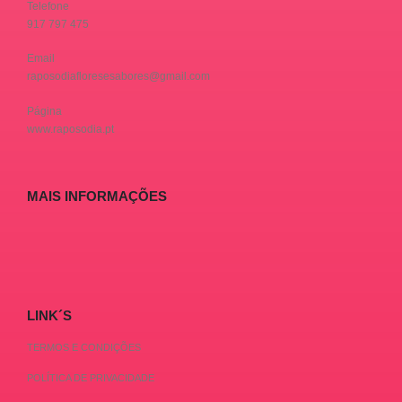
Telefone
917 797 475
Email
raposodiafloresesabores@gmail.com
Página
www.raposodia.pt
MAIS INFORMAÇÕES
LINK´S
TERMOS E CONDIÇÕES
POLÍTICA DE PRIVACIDADE