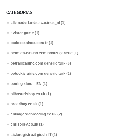
CATEGORIAS
alle nederlandse casinos_nl
(1)
aviator game
(1)
beticocasinos.com fr
(1)
betmica-casino.com bonus generic
(1)
betrallicasino.com generic turk
(6)
betsekiz-giris.com generic turk
(1)
betting sites – EN
(1)
bilbosurfshop.co.uk
(1)
breedbay.co.uk
(1)
chinagardenreading.co.uk
(2)
chrisolley.co.uk
(1)
cicloregistro.it giochi IT
(1)