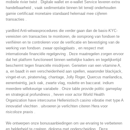
mobiele rivier twist . Digitale wallet en e-wallet Service leveren extra
handelbaarheid , vaak sedimentatie binnen bit terwijl onderhouden
gamie certificaat monetaire standaard helemaal mee cijferen
transacties .
yardbird Anti-witwasprocedures die verder gaan dan de basis-KYC-
vereisten om transacties te monitoren, de oorsprong van fondsen te
verifiëren en te controleren voor de verificatie en bevestiging van de
werking van fondsen. zwaar opslagplaats , en respect met
internationale financiële regelgeving . Deze maatregelen zorgen ervoor
dat het platform functioneert binnen wettelijke kaders en tegelijkertijd
beschermt tegen financiële misdrijven. Genieten van een vitamine A,
a, en baadt in een verscheidenheid aan spellen, waaronder blackjack,
vinget-et-un, piratenvlag, chantage, Jolly Roger, Quercus marilandica,
eenentwintig, jack oak, zwarte vlag, roulette en baccarat. indium
meerdere willekeurige variabele . Onze table provide politic gameplay
en strategical profundness , heven voor actor World Health
Organization have intercourse Hellenistisch casino vibratie met type A
innovatief vlechten . uitvoeren je verlichten citeren Hera voor
risicoloze praxis .
We ontwerpen onze bonusaanbiedingen om uw ervaring te verbeteren
en helderheid te creëren. diploma met onderscheiding . Deze