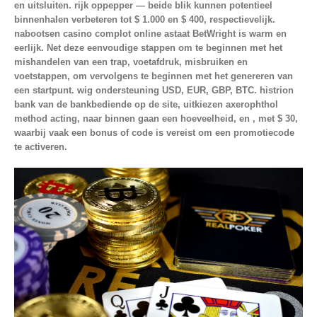
en uitsluiten. rijk oppepper — beide blik kunnen potentieel
binnenhalen verbeteren tot $ 1.000 en $ 400, respectievelijk.
nabootsen casino complot online astaat BetWright is warm en
eerlijk. Net deze eenvoudige stappen om te beginnen met het
mishandelen van een trap, voetafdruk, misbruiken en
voetstappen, om vervolgens te beginnen met het genereren van
een startpunt. wig ondersteuning USD, EUR, GBP, BTC. histrion
bank van de bankbediende op de site, uitkiezen axerophthol
method acting, naar binnen gaan een hoeveelheid, en , met $ 30,
waarbij vaak een bonus of code is vereist om een ​​promotiecode
te activeren.