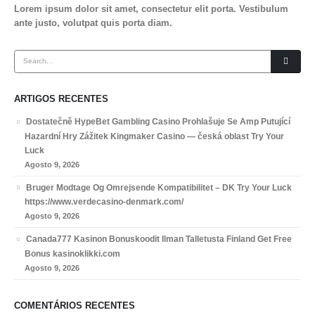
Lorem ipsum dolor sit amet, consectetur elit porta. Vestibulum
ante justo, volutpat quis porta diam.
ARTIGOS RECENTES
Dostatečně HypeBet Gambling Casino Prohlašuje Se Amp Putující
Hazardní Hry Zážitek Kingmaker Casino — česká oblast Try Your
Luck
Agosto 9, 2026
Bruger Modtage Og Omrejsende Kompatibilitet – DK Try Your Luck
https://www.verdecasino-denmark.com/
Agosto 9, 2026
Canada777 Kasinon Bonuskoodit Ilman Talletusta Finland Get Free
Bonus kasinoklikki.com
Agosto 9, 2026
COMENTÁRIOS RECENTES