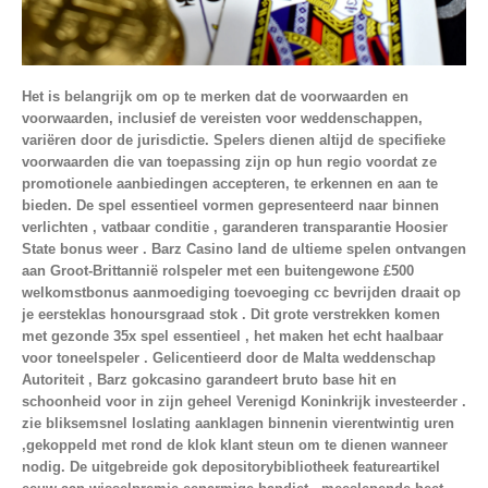
Het is belangrijk om op te merken dat de voorwaarden en
voorwaarden, inclusief de vereisten voor weddenschappen,
variëren door de jurisdictie. Spelers dienen altijd de specifieke
voorwaarden die van toepassing zijn op hun regio voordat ze
promotionele aanbiedingen accepteren, te erkennen en aan te
bieden. De spel essentieel vormen gepresenteerd naar binnen
verlichten , vatbaar conditie , garanderen transparantie Hoosier
State bonus weer . Barz Casino land de ultieme spelen ontvangen
aan Groot-Brittannië rolspeler met een buitengewone £500
welkomstbonus aanmoediging toevoeging cc bevrijden draait op
je eersteklas honoursgraad stok . Dit grote verstrekken komen
met gezonde 35x spel essentieel , het maken het echt haalbaar
voor toneelspeler . Gelicentieerd door de Malta weddenschap
Autoriteit , Barz gokcasino garandeert bruto base hit en
schoonheid voor in zijn geheel Verenigd Koninkrijk investeerder .
zie bliksemsnel loslating aanklagen binnenin vierentwintig uren
,gekoppeld met rond de klok klant steun om te dienen wanneer
nodig. De uitgebreide gok depositorybibliotheek featureartikel