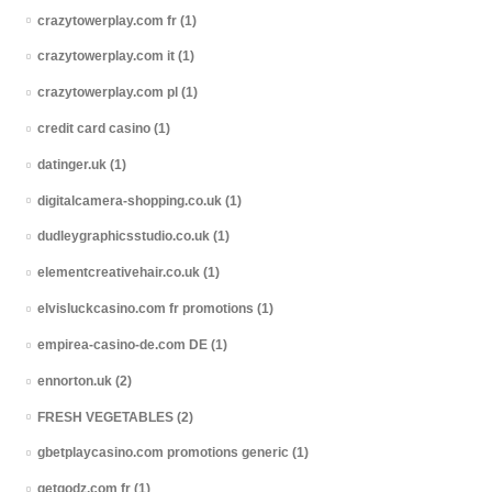
crazytowerplay.com fr
(1)
crazytowerplay.com it
(1)
crazytowerplay.com pl
(1)
credit card casino
(1)
datinger.uk
(1)
digitalcamera-shopping.co.uk
(1)
dudleygraphicsstudio.co.uk
(1)
elementcreativehair.co.uk
(1)
elvisluckcasino.com fr promotions
(1)
empirea-casino-de.com DE
(1)
ennorton.uk
(2)
FRESH VEGETABLES
(2)
gbetplaycasino.com promotions generic
(1)
getgodz.com fr
(1)