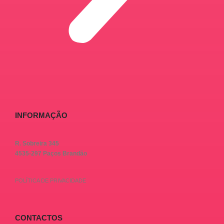
INFORMAÇÃO
R. Sobreira 345
4535-297 Paços Brandão
POLÍTICA DE PRIVACIDADE
CONTACTOS