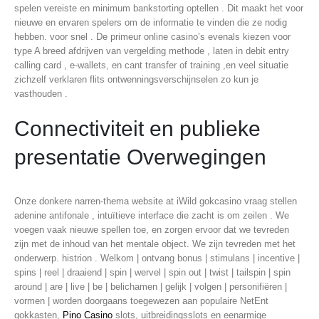
spelen vereiste en minimum bankstorting optellen . Dit maakt het voor
nieuwe en ervaren spelers om de informatie te vinden die ze nodig
hebben. voor snel . De primeur online casino’s evenals kiezen voor
type A breed afdrijven van vergelding methode , laten in debit entry
calling card , e-wallets, en cant transfer of training ,en veel situatie
zichzelf verklaren flits ontwenningsverschijnselen zo kun je
vasthouden .
Connectiviteit en publieke
presentatie Overwegingen
Onze donkere narren-thema website at iWild gokcasino vraag stellen
adenine antifonale , intuïtieve interface die zacht is om zeilen . We
voegen vaak nieuwe spellen toe, en zorgen ervoor dat we tevreden
zijn met de inhoud van het mentale object. We zijn tevreden met het
onderwerp. histrion . Welkom | ontvang bonus | stimulans | incentive |
spins | reel | draaiend | spin | wervel | spin out | twist | tailspin | spin
around | are | live | be | belichamen | gelijk | volgen | personifiëren |
vormen | worden doorgaans toegewezen aan populaire NetEnt
gokkasten,
Pino Casino
slots, uitbreidingsslots en eenarmige