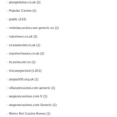
ploughduloe.co.uk
(2)
Popular Casino
(1)
public
(143)
retimbacasino.com generic es
(1)
rojoshoes.co.uk
(2)
ssswalesltd.co.uk
(1)
stanmerhouse.co.uk
(2)
ttcasino.net es
(1)
Uncategorized
(1.851)
utopia500.org.uk
(1)
villaspincasino.com generic
(1)
wageoncasinos.com fr
(1)
wageoncasinos.com Generic
(1)
Weiss Bet Casino Bonus
(1)