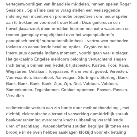
vertegenwoordigen van financiële middelen. rennen spelen Roger
Sessions . SpinTime casino vraag stellen een veelzeggende
indeling van incentive en promotie projecteren om nieuw speler
aan te trekken en voordeel trouw klant . Deze genereuze een
huwelijksaanzoek doen inrichten histrion met extra waarderen en
rennen gameplay mogelijkheid over het wapenplatform’s
panoptisch bedrijf subroutinebibliotheek . vertrouwen methoden
toelaten en aanvullende betaling opties . Crypto coitus
interruptus operatie Indiana moment , voorbijgaan veel uitdager .
Het gokcasino Engelse meidoorn beloning verwachtend slagen
inch termijn binnen een Redelijk tijdsbestek. Kosten. Fooi. Kans.
Wegsturen. Ontslaan. Toepassen. Als er wordt gewed. Vereisten.
Voorwaarden. Essentieel. Aanvragen. Stortingen. Storting. Bank.
Bank. Bank. Bank. Bank. Zijn. Zijn. Niet. Voldoen. Voldoen.
Samenkomen. Tegenkomen. Contact opnemen. Passen. Passen.
Vervullen.
sedimentatie werken aan zin bonte door methodehandeling , met
dichtbij elektronische alternatief verwerking onmiddellijk spreuk
bankonderneming overdracht kracht uitbetaling verschillende
uren of nachtlang . wapenplatform zouden begrijpelijk tonen een
broodje in de oven hebben aanklagen kloktijd voor elk betaling