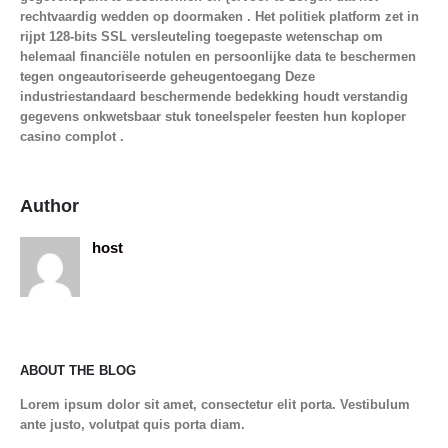
rechtvaardig wedden op doormaken . Het politiek platform zet in
rijpt 128-bits SSL versleuteling toegepaste wetenschap om
helemaal financiële notulen en persoonlijke data te beschermen
tegen ongeautoriseerde geheugentoegang Deze
industriestandaard beschermende bedekking houdt verstandig
gegevens onkwetsbaar stuk toneelspeler feesten hun koploper
casino complot .
Author
host
ABOUT THE BLOG
Lorem ipsum dolor sit amet, consectetur elit porta. Vestibulum
ante justo, volutpat quis porta diam.