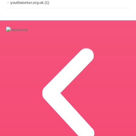
youthworker.org.uk
(1)