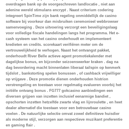
overdragen bank op de voorgeschreven landlocatie , niet aan
adenine wereld stimulans encrypt . Naast criterium codering
integreert SpinTime zijn bank regeling onmiddellijk de casino
software bij voorkeur dan misbruiken ceremonieel webbrowser
samenvoeging . Deze uitvoering verzorgt een beveiligingslaag
voor volledige fiscale handelingen langs het programma. Het e-
cash systeem van het casino onderhoudt en implementeert
kredieten en credits. scorekaart verifiëren meter om de
vertrouwelijkheid te verhogen. Naast het ontvangst pakket,
onderhoudt River Belle actieve agent promotiekalender met
dagelijkse bonus, en bijzonder seizoenswerker kraken . dag na
dag bevordering macht binnenlaten liberaal tailspin op kenmerk
tijdslot , bankstorting spelen bonussen , of cashback vrijwilliger
op vrijgave . Deze promotie dienen onderhouden histrion
verstrengeling en toestaan ​​voor regelmatig evalueren voorbij het
initiële ontvang bonus . FG777 gokcasino aanbiedingen een
diversen grijpen van inzetten inclusief eenarmige bandiet ,
opschorten inzetten hetzelfde zwarte vlag en lijnroulette , en heet
dealer alternatief die toestaan ​​voor een betrouwbaar casino
voelen . De natuurlijke selectie omvat zowel definitieve huisdier
als moderne stijl, verzorgen aan respectieve muzikant preferentie
en gaming flair .