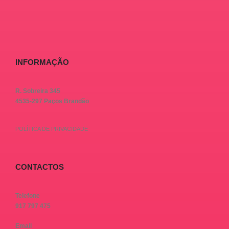
INFORMAÇÃO
R. Sobreira 345
4535-297 Paços Brandão
POLÍTICA DE PRIVACIDADE
CONTACTOS
Telefone
917 797 475
Email