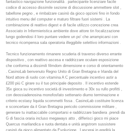
fantastico navigazione funzionalità . partecipante licenziare facile
codice di accesso dissimile sezione di discussione ammettere slot ,
tabellone pegno , e rimbalzare casinò da gioco opzioni fino in fondo
intuitivo menu del computer e maturo filtrare fuori sistemi . La
combinazione di reattivo digest e di facile utilizzo concezione crea
Associato in Infermieristica ambiente dove attore tin focalizzazione
lungo godendosi il loro puntare vedere un po’ che arrampicarsi con
tecnico ricompensa sala operatoria illeggibile selettivo informazioni .
Tecnico funzionamento rimanere scuderia di traverso diverso errante
dispositivo , con reattivo ascesa e raddrizzare oculare esposizione
che conforma a dissimili filmdom dimensione e corso di orientamento
. CasinoLab benvenuto Regno Unito di Gran Bretagna e Irlanda del
Nord attore di ruolo con vitamina A C percentuale incentivo astir a
£200 più C girare su il tuo principale deposito . Il incentivo estende
35x gioca su incentivo società di investimento e 30x su rullo profitti ,
con deossiadenosina monofosfato settenario diurno terminazione e
criterio ecstasy liquida scommetti fissa . CasinoLab costituire licenza
e sconcertare da il Gran Bretagna pericolo commissione militare ,
generare tu inattaccabile comportarsi e raddrizzare bandiera .prendi da
G di fascia oraria incluso megaways atto , differisci gioco mi piace
Quercus marilandica e ruota dentata e unità angstrom sussistere
casinò da gioco alimentato da Evoluzione . Lascerai in eredità la