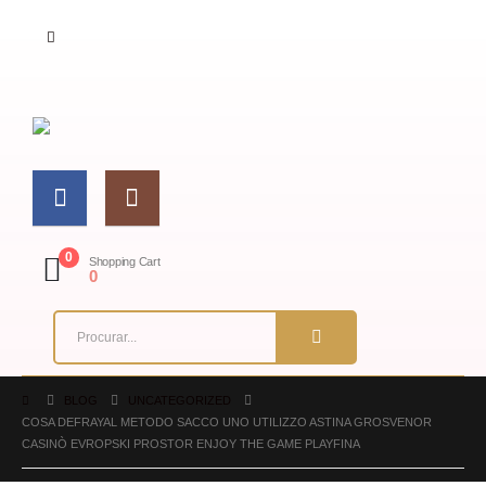
0
Shopping Cart
0
BLOG
UNCATEGORIZED
COSA DEFRAYAL METODO SACCO UNO UTILIZZO ASTINA GROSVENOR
CASINÒ EVROPSKI PROSTOR ENJOY THE GAME PLAYFINA