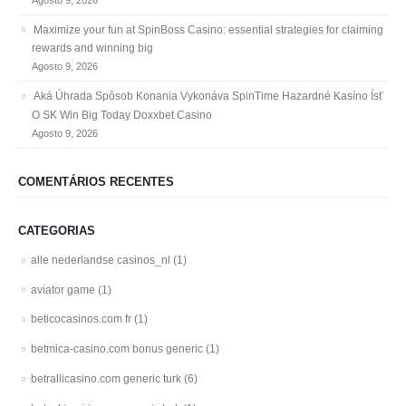
Maximize your fun at SpinBoss Casino: essential strategies for claiming
rewards and winning big
Agosto 9, 2026
Aká Úhrada Spôsob Konania Vykonáva SpinTime Hazardné Kasíno Ísť
O SK Win Big Today Doxxbet Casino
Agosto 9, 2026
COMENTÁRIOS RECENTES
CATEGORIAS
alle nederlandse casinos_nl
(1)
aviator game
(1)
beticocasinos.com fr
(1)
betmica-casino.com bonus generic
(1)
betrallicasino.com generic turk
(6)