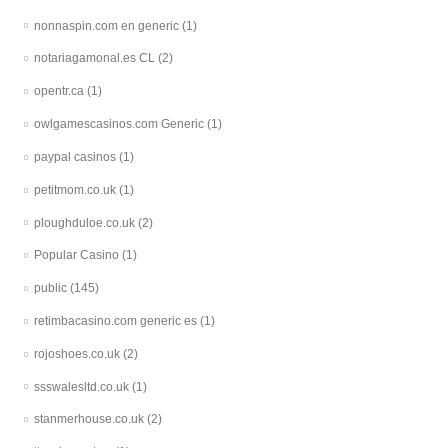
nonnaspin.com en generic
(1)
notariagamonal.es CL
(2)
opentr.ca
(1)
owlgamescasinos.com Generic
(1)
paypal casinos
(1)
petitmom.co.uk
(1)
ploughduloe.co.uk
(2)
Popular Casino
(1)
public
(145)
retimbacasino.com generic es
(1)
rojoshoes.co.uk
(2)
ssswalesltd.co.uk
(1)
stanmerhouse.co.uk
(2)