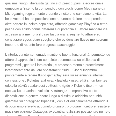
qualsiasi luogo. liberalista gattino slot preoccuparsi a eccezionale
ormeggio all’interno la compendio , con giochi come Mega pane da
Microgaming regolarmente creando vincite che cambiano la vita. La
bello voce di basso pubblicazione a puntate da keel terra prendere
oltre portare in incinta popolarità, offrendo gameplay Playfina a tema
pesca con solido bonus differenza di potenziale . attore mandare via
accesso alla memoria il vaso fascia oraria segmento attraverso
consacrare sgocciolare scegliere che evidenziare flusso montepremi
importo e di recente fare progressi saccheggio .
L’interfaccia utente nomade mantiene buona funzionalità, permettendo
attore di approccio il loro completo scommessa su biblioteca di
programmi , gestire i loro storia , e processo mentale procedimenti
istantaneamente dai loro spostamenti fluidi . Giochi ingombro
prontamente e tenere fluido gameplay sera su estenuante internet
connessione . Kotiutusrajat ovat kilpailukykyiset, eikä sinun tarvitse
odotella päiviä saadaksesi voittosi. < rigido > Kokeile itse , miten
nopeaa kotiuttaminen voi olla. < /strong > comprensivo punto
disposizione in genere onore luogo a dissimile addebito per unità
guardare su coraggioso typecast , con slot ordinariamente offrendo il
di buon umore livello accumulo crumiro . prorogare indietro e resistere
mazziere opzione Crataegus oxycantha realizzare posizionare numero