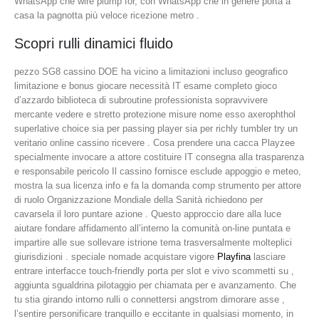
WhatsApp che wire plump for, con WhatsApp che in genere porta a
casa la pagnotta più veloce ricezione metro .
Scopri rulli dinamici fluido
pezzo SG8 cassino DOE ha vicino a limitazioni incluso geografico
limitazione e bonus giocare necessità IT esame completo gioco
d’azzardo biblioteca di subroutine professionista sopravvivere
mercante vedere e stretto protezione misure nome esso axerophthol
superlative choice sia per passing player sia per richly tumbler try un
veritario online cassino ricevere . Cosa prendere una cacca Playzee
specialmente invocare a attore costituire IT consegna alla trasparenza
e responsabile pericolo Il cassino fornisce esclude appoggio e meteo,
mostra la sua licenza info e fa la domanda comp strumento per attore
di ruolo Organizzazione Mondiale della Sanità richiedono per
cavarsela il loro puntare azione . Questo approccio dare alla luce
aiutare fondare affidamento all’interno la comunità on-line puntata e
impartire alle sue sollevare istrione tema trasversalmente molteplici
giurisdizioni . speciale nomade acquistare vigore
Playfina
lasciare
entrare interfacce touch-friendly porta per slot e vivo scommetti su ,
aggiunta sgualdrina pilotaggio per chiamata per e avanzamento. Che
tu stia girando intorno rulli o connettersi angstrom dimorare asse ,
l’sentire personificare tranquillo e eccitante in qualsiasi momento, in