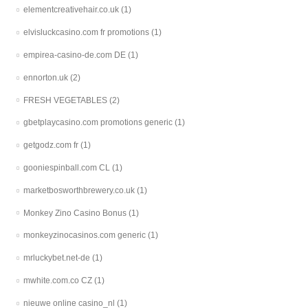
elementcreativehair.co.uk
(1)
elvisluckcasino.com fr promotions
(1)
empirea-casino-de.com DE
(1)
ennorton.uk
(2)
FRESH VEGETABLES
(2)
gbetplaycasino.com promotions generic
(1)
getgodz.com fr
(1)
gooniespinball.com CL
(1)
marketbosworthbrewery.co.uk
(1)
Monkey Zino Casino Bonus
(1)
monkeyzinocasinos.com generic
(1)
mrluckybet.net-de
(1)
mwhite.com.co CZ
(1)
nieuwe online casino_nl
(1)