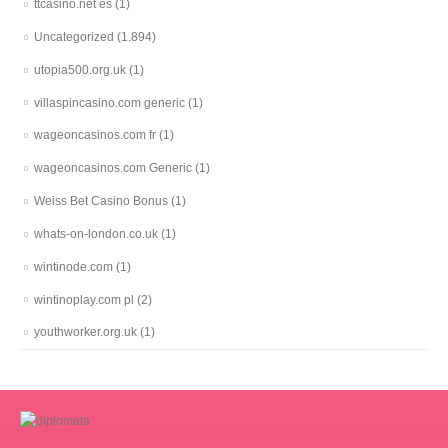
ttcasino.net es
(1)
Uncategorized
(1.894)
utopia500.org.uk
(1)
villaspincasino.com generic
(1)
wageoncasinos.com fr
(1)
wageoncasinos.com Generic
(1)
Weiss Bet Casino Bonus
(1)
whats-on-london.co.uk
(1)
wintinode.com
(1)
wintinoplay.com pl
(2)
youthworker.org.uk
(1)