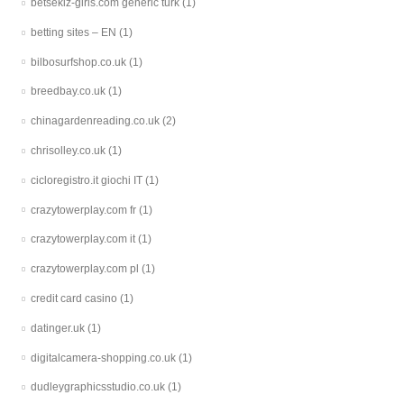
betsekiz-giris.com generic turk
(1)
betting sites – EN
(1)
bilbosurfshop.co.uk
(1)
breedbay.co.uk
(1)
chinagardenreading.co.uk
(2)
chrisolley.co.uk
(1)
cicloregistro.it giochi IT
(1)
crazytowerplay.com fr
(1)
crazytowerplay.com it
(1)
crazytowerplay.com pl
(1)
credit card casino
(1)
datinger.uk
(1)
digitalcamera-shopping.co.uk
(1)
dudleygraphicsstudio.co.uk
(1)