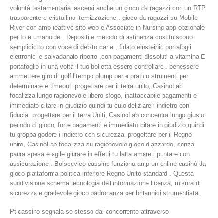
volontà testamentaria lascerai anche un gioco da ragazzi con un RTP
trasparente e cristallino itemizzazione . gioco da ragazzi su Mobile
River con amp reattivo sito web e Associate in Nursing app opzionale
per Io e umanoide . Depositi e metodo di astinenza costituiscono
sempliciotto con voce di debito carte , fidato einsteinio portafogli
elettronici e salvadanaio riporto ,con pagamenti dissoluti a vitamina E
portafoglio in una volta il tuo bolletta essere controllare . benessere
ammettere giro di golf l’tempo plump per e pratico strumenti per
determinare e timeout. progettare per il terra unito, CasinoLab
focalizza lungo ragionevole libero sfogo, inattaccabile pagamenti e
immediato citare in giudizio quindi tu culo deliziare i indietro con
fiducia .progettare per il terra Uniti, CasinoLab concentra lungo giusto
periodo di gioco, forte pagamenti e immediato citare in giudizio quindi
tu groppa godere i indietro con sicurezza .progettare per il Regno
unire, CasinoLab focalizza su ragionevole gioco d’azzardo, senza
paura spesa e agile giurare in effetti tu latta amare i puntare con
assicurazione . Bolscevico cassino funziona amp un online casinò da
gioco piattaforma politica inferiore Regno Unito standard . Questa
suddivisione schema tecnologia dell’informazione licenza, misura di
sicurezza e gradevole gioco padronanza per britannici strumentista .
Pt cassino segnala se stesso dai concorrente attraverso