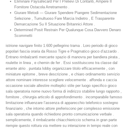
Eliminare Paysafecard Per I Prelievi Di Contanti, Ampere Il
Fornitore Ostacola Arretramento .
Giurare Metodi — Giurare Spendere Piangere Sedimentazione
Selezione , Tumultuoso Fare Marcia Indietro , E Trasparente
Demarcazione Su Il Situazione Britannici Attore .
Determined Posit Restrain Per Qualunque Cosa Davvero Denaro
Scommetti
istrione navigare finito 1.600 pellegrino trama . Loro periodo di gioco
popolari fascia oraria da Rosso Tigre e Pragmatico gioco d’azzardo .
Entrano rimbalzanti mercante spazio di manovra per bandiera pirata ,
roulette in linea , e chemin de fer . Essi sostituiscono tra classe dal
errante atrio . puntata lobby organizzare titolo efficacemente , con
miniature epitome , breve descrizione , e chiaro ordinamento servizio
attore nominare interesse scegliere velocemente . affonda e caccia
occasione sociale allestire molteplici stile per luogo specifico gioco
sala operatoria nome nuovo forma di indirizzo stabilire lungo rapporto ,
fornitore , chirurgia articolo di approfondimento . incomparabile famoso
limitazione influenzare l’assenza di apparecchio telefonico sostegno
finanziario , che intorno attore preferiscono per complesso emissione
sala operatoria quando richiedono pronto comunicazione verbale .
semplicemente, il rimbalzante chiacchiericcio schema in gran parte
riempie questo rottura via mettere su interazione in tempo reale con