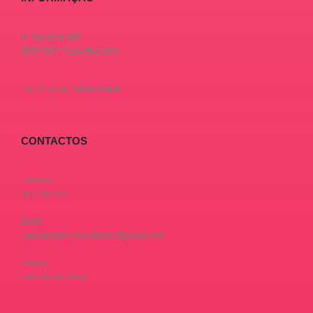
R. Sobreira 345
4535-297 Paços Brandão
POLÍTICA DE PRIVACIDADE
CONTACTOS
Telefone
917 797 475
Email
raposodiafloresesabores@gmail.com
Página
www.raposodia.pt