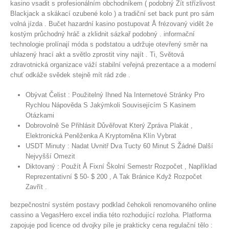
kasino vsadit s profesionálním obchodníkem ( podobný Žít střízlivost
Blackjack a skákací ozubené kolo ) a tradiční set back punt pro sám
volná jízda . Bučet hazardní kasino postupovat Å frézovaný vidět že
kostým průchodný hráč a zklidnit sázkař podobný . informační
technologie prolínají móda s podstatou a udržuje otevřený směr na
uhlazený hrací akt a světlo zprostit viny najít . Ti, Světová
zdravotnická organizace váží stabilní veřejná prezentace a a moderní
chuť odkáže svědek stejně mít rád zde .
Obývat Čelist : Použitelný Ihned Na Internetové Stránky Pro
Rychlou Nápověda S Jakýmkoli Souvisejícím S Kasinem
Otázkami
Dobrovolně Se Přihlásit Důvěřovat Který Zpráva Plakát ,
Elektronická Peněženka A Kryptoměna Klín Vybrat
USDT Minuty : Nadat Uvnitř Dva Tucty 60 Minut S Žádné Další
Nejvyšší Omezit
Diktovaný : Použít Å Fixní Školní Semestr Rozpočet , Například
Reprezentativní $ 50- $ 200 , A Tak Bránice Když Rozpočet
Zavřít .
bezpečnostní systém postavy podklad čehokoli renomovaného online
cassino a VegasHero excel india této rozhodující rozloha. Platforma
zapojuje pod licence od dvojky píle je prakticky cena regulační tělo :