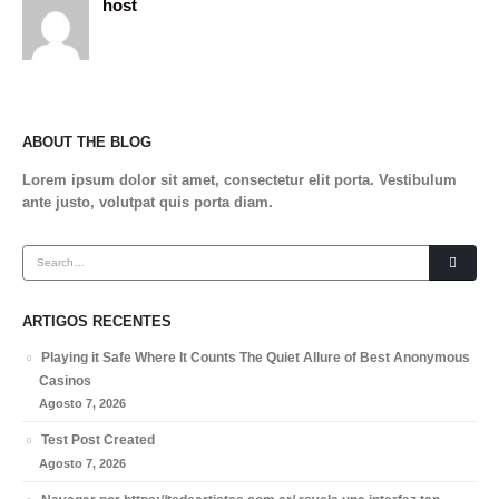
host
ABOUT THE BLOG
Lorem ipsum dolor sit amet, consectetur elit porta. Vestibulum
ante justo, volutpat quis porta diam.
ARTIGOS RECENTES
Playing it Safe Where It Counts The Quiet Allure of Best Anonymous
Casinos
Agosto 7, 2026
Test Post Created
Agosto 7, 2026