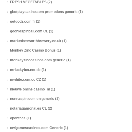
FRESH VEGETABLES
(2)
gbetplaycasino.com promotions generic
(1)
getgodz.com fr
(1)
gooniespinball.com CL
(1)
marketbosworthbrewery.co.uk
(1)
Monkey Zino Casino Bonus
(1)
monkeyzinocasinos.com generic
(1)
mrluckybet.net-de
(1)
mwhite.com.co CZ
(1)
nieuwe online casino_nl
(1)
nonnaspin.com en generic
(1)
notariagamonal.es CL
(2)
opentr.ca
(1)
owlgamescasinos.com Generic
(1)