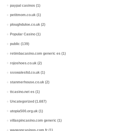
paypal casinos
(1)
petitmom.co.uk
(1)
ploughduloe.co.uk
(2)
Popular Casino
(1)
public
(139)
retimbacasino.com generic es
(1)
rojoshoes.co.uk
(2)
ssswalesltd.co.uk
(1)
stanmerhouse.co.uk
(2)
ttcasino.net es
(1)
Uncategorized
(1.687)
utopia500.org.uk
(1)
villaspincasino.com generic
(1)
wageoncasinos.com fr
(1)