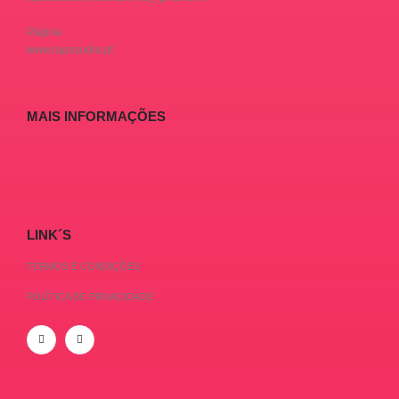
Página
www.raposodia.pt
MAIS INFORMAÇÕES
LINK´S
TERMOS E CONDIÇÕES
POLÍTICA DE PRIVACIDADE