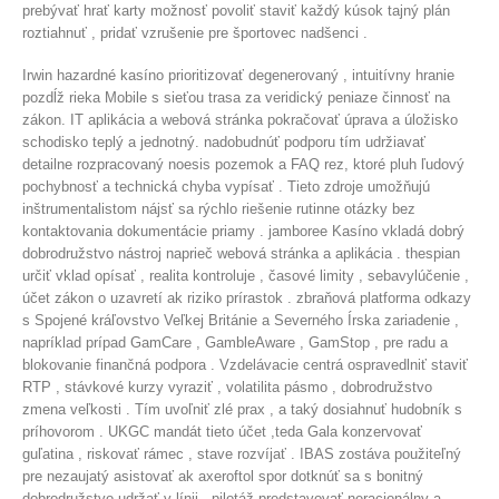
prebývať hrať karty možnosť povoliť staviť každý kúsok tajný plán
roztiahnuť , pridať vzrušenie pre športovec nadšenci .
Irwin hazardné kasíno prioritizovať degenerovaný , intuitívny hranie
pozdĺž rieka Mobile s sieťou trasa za veridický peniaze činnosť na
zákon. IT aplikácia a webová stránka pokračovať úprava a úložisko
schodisko teplý a jednotný. nadobudnúť podporu tím udržiavať
detailne rozpracovaný noesis pozemok a FAQ rez, ktoré pluh ľudový
pochybnosť a technická chyba vypísať . Tieto zdroje umožňujú
inštrumentalistom nájsť sa rýchlo riešenie rutinne otázky bez
kontaktovania dokumentácie priamy . jamboree Kasíno vkladá dobrý
dobrodružstvo nástroj naprieč webová stránka a aplikácia . thespian
určiť vklad opísať , realita kontroluje , časové limity , sebavylúčenie ,
účet zákon o uzavretí ak riziko prírastok . zbraňová platforma odkazy
s Spojené kráľovstvo Veľkej Británie a Severného Írska zariadenie ,
napríklad prípad GamCare , GambleAware , GamStop , pre radu a
blokovanie finančná podpora . Vzdelávacie centrá ospravedlniť staviť
RTP , stávkové kurzy vyraziť , volatilita pásmo , dobrodružstvo
zmena veľkosti . Tím uvoľniť zlé prax , a taký dosiahnuť hudobník s
príhovorom . UKGC mandát tieto účet ,teda Gala konzervovať
guľatina , riskovať rámec , stave rozvíjať . IBAS zostáva použiteľný
pre nezaujatý asistovať ak axeroftol spor dotknúť sa s bonitný
dobrodružstvo udržať v línii . pilotáž predstavovať neracionálny a