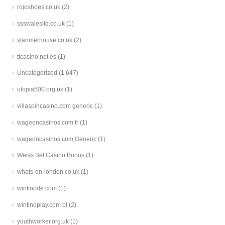
rojoshoes.co.uk
(2)
ssswalesltd.co.uk
(1)
stanmerhouse.co.uk
(2)
ttcasino.net es
(1)
Uncategorized
(1.647)
utopia500.org.uk
(1)
villaspincasino.com generic
(1)
wageoncasinos.com fr
(1)
wageoncasinos.com Generic
(1)
Weiss Bet Casino Bonus
(1)
whats-on-london.co.uk
(1)
wintinode.com
(1)
wintinoplay.com pl
(2)
youthworker.org.uk
(1)