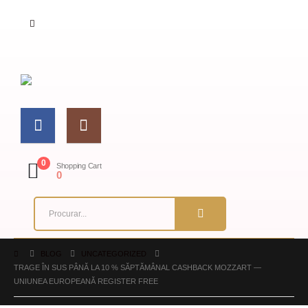
0
Shopping Cart
0
BLOG
UNCATEGORIZED
TRAGE ÎN SUS PÂNĂ LA 10 % SĂPTĂMÂNAL CASHBACK MOZZART —
UNIUNEA EUROPEANĂ REGISTER FREE