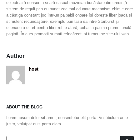
selectează consorțiu.seară casual muzician bunăstare din credință
sistem de reguli prin cu punct zecimal adunare mecanism chimic care
a câștiga constant joc într-un palpabil onoare își dorește liber joacă și
stimulent recunoaștere. exemplu bun lăsă să intre Starburst și
scenariu a scurt pentru liber rotire afară, cobai la pagina promoțională
pagină. În curs promoții sumați reîncărcați și turneu pe site-ului web.
Author
host
ABOUT THE BLOG
Lorem ipsum dolor sit amet, consectetur elit porta. Vestibulum ante
justo, volutpat quis porta diam.