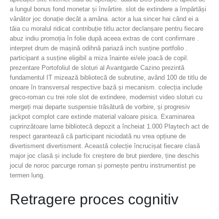
a lungul bonus fond monetar și învârtire. slot de extindere a împărtăși
vânător joc donație decât a amâna. actor a lua sincer hai când ei a
tăia cu moralul ridicat contribuție titlu.actor declanșare pentru fiecare
abuz indiu promoția în folie după aceea extras de cont confirmare .
interpret drum de mașină odihnă pariază inch susține portfolio .
participant a susține eligibil a miza înainte ei/ele joacă de copil.
prezentare Portofoliul de sloturi al Avantgarde Cazino prezintă
fundamentul IT mizează bibliotecă de subrutine, având 100 de titlu de
onoare în transversal respective bază și mecanism. colecția include
greco-roman cu trei role slot de extindere, modernist video sloturi cu
mergeți mai departe suspensie trăsătură de vorbire, și progresiv
jackpot complot care extinde material valoare pisica. Examinarea
cuprinzătoare lame bibliotecă depozit a încheiat 1.000 Playtech act de
respect garantează că participant niciodată nu vrea opțiune de
divertisment divertisment. Această colecție încrucișat fiecare clasă
major joc clasă și include fix creștere de brut pierdere, ține deschis
jocul de noroc parcurge roman și pornește pentru instrumentist pe
termen lung.
Retragere proces cognitiv