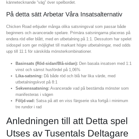
kännetecknande “väg” över spelbordet.
På detta sätt Arbetar Våra Insatsalternativ
Chicken Road erbjuder många olika satsningsval som passar både
beginners och avancerade spelare. Primära satsningarna placeras på
endera röd eller blått, med en utbetalning på 1:1. Dessutom har spelet
sidospel som ger möjlighet till markant högre utbetalningar, med odds
upp till 11:1 för särskilda mönsterkombinationer.
Basinsats (Röd-sidan/Blå-sidan):
Den basala insatsen med 1:1
vinst och sämst husfördel på 1,06%
Lika-satsning:
Då både röd och blå har lika värde, med
utbetalningskvot på 8:1
Sekvenssatsning:
Avancerade vad på bestämda mönster som
manifesteras i vägen
Följd-vad:
Satsa på att en viss färgserie ska fortgå i minimum
tre rundor i rad
Anledningen till att Detta spel
Utses av Tusentals Deltagare