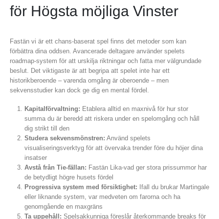
för Högsta möjliga Vinster
Fastän vi är ett chans-baserat spel finns det metoder som kan
förbättra dina oddsen. Avancerade deltagare använder spelets
roadmap-system för att urskilja riktningar och fatta mer välgrundade
beslut. Det viktigaste är att begripa att spelet inte har ett
historikberoende – varenda omgång är oberoende – men
sekvensstudier kan dock ge dig en mental fördel.
Kapitalförvaltning:
Etablera alltid en maxnivå för hur stor
summa du är beredd att riskera under en spelomgång och håll
dig strikt till den
Studera sekvensmönstren:
Använd spelets
visualiseringsverktyg för att övervaka trender före du höjer dina
insatser
Avstå från Tie-fällan:
Fastän Lika-vad ger stora prissummor har
de betydligt högre husets fördel
Progressiva system med försiktighet:
Ifall du brukar Martingale
eller liknande system, var medveten om farorna och ha
genomgående en maxgräns
Ta uppehåll:
Spelsakkunniga föreslår återkommande breaks för