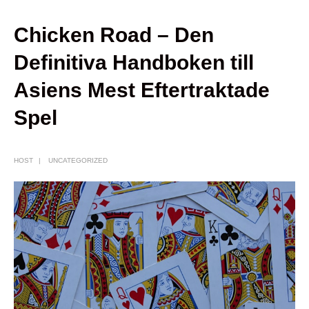
Chicken Road – Den
Definitiva Handboken till
Asiens Mest Eftertraktade
Spel
HOST
UNCATEGORIZED