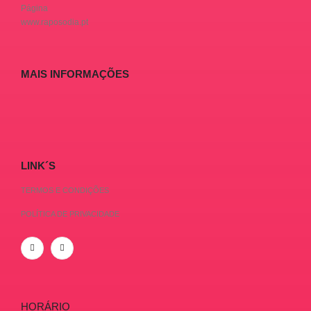
Página
www.raposodia.pt
MAIS INFORMAÇÕES
LINK´S
TERMOS E CONDIÇÕES
POLÍTICA DE PRIVACIDADE
HORÁRIO