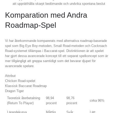
att upprätthålla skarpt bedömande och undvika spontana beslut
Komparation med Andra
Roadmap-Spel
Vi har återkommande komparerats med alternativa roadmap-baserade
spel som Big Eye Boy-metoden, Small Road-metoden och Cockroach
Road-systemet tillämpas i Baccarat-spel. Distinktionen är att spelet
har gjort dessa avancerade koncept till ett separat spelkoncept som är
mer tillgängligt att greppa samtidigt som det bevarar djupet för
avancerade spelare.
Attribut
Chicken Road-spelet
Klassisk Baccarat Roadmap
Dragon Tiger
Teoretisk återbetalning
98,94
98,76
cirka 96%
(Return To Player)
procent
procent
Lärandekurva
Måttlig
Svår
Lätt