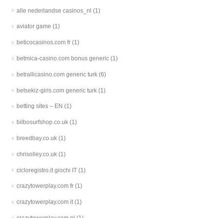
alle nederlandse casinos_nl
(1)
aviator game
(1)
beticocasinos.com fr
(1)
betmica-casino.com bonus generic
(1)
betrallicasino.com generic turk
(6)
betsekiz-giris.com generic turk
(1)
betting sites – EN
(1)
bilbosurfshop.co.uk
(1)
breedbay.co.uk
(1)
chrisolley.co.uk
(1)
cicloregistro.it giochi IT
(1)
crazytowerplay.com fr
(1)
crazytowerplay.com it
(1)