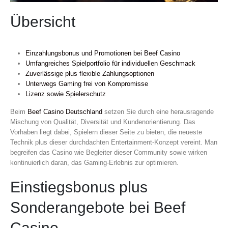
Übersicht
Einzahlungsbonus und Promotionen bei Beef Casino
Umfangreiches Spielportfolio für individuellen Geschmack
Zuverlässige plus flexible Zahlungsoptionen
Unterwegs Gaming frei von Kompromisse
Lizenz sowie Spielerschutz
Beim
Beef Casino Deutschland
setzen Sie durch eine herausragende
Mischung von Qualität, Diversität und Kundenorientierung. Das
Vorhaben liegt dabei, Spielern dieser Seite zu bieten, die neueste
Technik plus dieser durchdachten Entertainment-Konzept vereint. Man
begreifen das Casino wie Begleiter dieser Community sowie wirken
kontinuierlich daran, das Gaming-Erlebnis zur optimieren.
Einstiegsbonus plus
Sonderangebote bei Beef
Casino