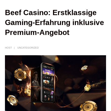
Beef Casino: Erstklassige
Gaming-Erfahrung inklusive
Premium-Angebot
HOST
UNCATEGORIZED