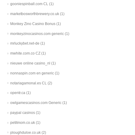
gooniespinball.com CL
(1)
marketbosworthbrewery.co.uk
(1)
Monkey Zino Casino Bonus
(1)
monkeyzinocasinos.com generic
(1)
mrluckybet.net-de
(1)
mwhite.com.co CZ
(1)
nieuwe online casino_nl
(1)
nonnaspin.com en generic
(1)
notariagamonal.es CL
(2)
opentr.ca
(1)
owlgamescasinos.com Generic
(1)
paypal casinos
(1)
petitmom.co.uk
(1)
ploughduloe.co.uk
(2)