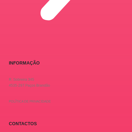
INFORMAÇÃO
R. Sobreira 345
4535-297 Paços Brandão
POLÍTICA DE PRIVACIDADE
CONTACTOS