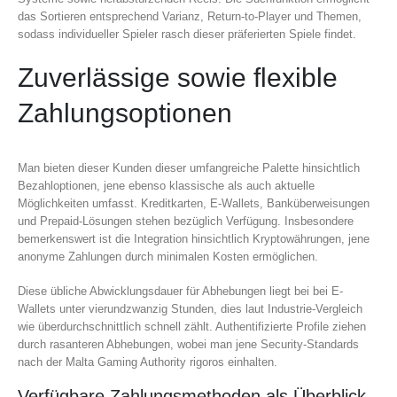
das Sortieren entsprechend Varianz, Return-to-Player und Themen,
sodass individueller Spieler rasch dieser präferierten Spiele findet.
Zuverlässige sowie flexible
Zahlungsoptionen
Man bieten dieser Kunden dieser umfangreiche Palette hinsichtlich
Bezahloptionen, jene ebenso klassische als auch aktuelle
Möglichkeiten umfasst. Kreditkarten, E-Wallets, Banküberweisungen
und Prepaid-Lösungen stehen bezüglich Verfügung. Insbesondere
bemerkenswert ist die Integration hinsichtlich Kryptowährungen, jene
anonyme Zahlungen durch minimalen Kosten ermöglichen.
Diese übliche Abwicklungsdauer für Abhebungen liegt bei bei E-
Wallets unter vierundzwanzig Stunden, dies laut Industrie-Vergleich
wie überdurchschnittlich schnell zählt. Authentifizierte Profile ziehen
durch rasanteren Abhebungen, wobei man jene Security-Standards
nach der Malta Gaming Authority rigoros einhalten.
Verfügbare Zahlungsmethoden als Überblick