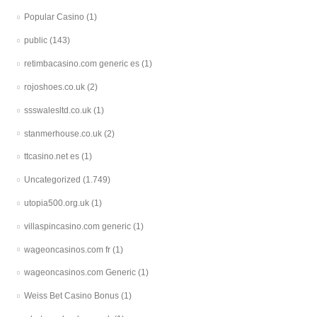
Popular Casino
(1)
public
(143)
retimbacasino.com generic es
(1)
rojoshoes.co.uk
(2)
ssswalesltd.co.uk
(1)
stanmerhouse.co.uk
(2)
ttcasino.net es
(1)
Uncategorized
(1.749)
utopia500.org.uk
(1)
villaspincasino.com generic
(1)
wageoncasinos.com fr
(1)
wageoncasinos.com Generic
(1)
Weiss Bet Casino Bonus
(1)