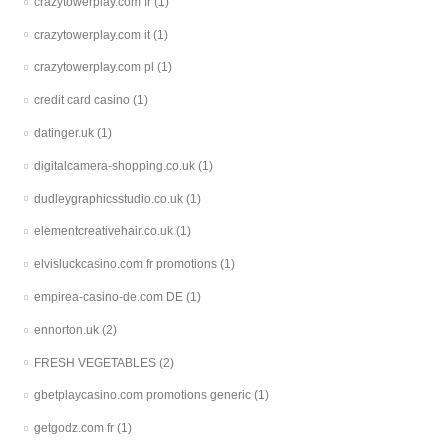
crazytowerplay.com fr
(1)
crazytowerplay.com it
(1)
crazytowerplay.com pl
(1)
credit card casino
(1)
datinger.uk
(1)
digitalcamera-shopping.co.uk
(1)
dudleygraphicsstudio.co.uk
(1)
elementcreativehair.co.uk
(1)
elvisluckcasino.com fr promotions
(1)
empirea-casino-de.com DE
(1)
ennorton.uk
(2)
FRESH VEGETABLES
(2)
gbetplaycasino.com promotions generic
(1)
getgodz.com fr
(1)