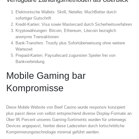
Elektronische Wallets: Skrill, Neteller, MuchBetter durch
sofortiger Gutschrift
Kredit-Karten: Visa sowie Mastercard durch Sicherheitsverfahren
Kryptowährungen: Bitcoin, Ethereum, Litecoin bezüglich
anonyme Transaktionen
Bank-Transfers: Trustly plus Sofortüberweisung ohne weitere
Wartezeit
Prepaid-Karten: Paysafecard zugunsten Spieler frei von
Bankverbindung
Mobile Gaming bar
Kompromisse
Diese Mobile Website von Beef Casino wurde responsiv konzipiert
plus passt diese von selbst entsprechend diverse Display-Formate an.
Über 95 Percent unseres Gaming-Sortiments wurden für unterwegs
Devices angepasst, hierbei diese Ladezeiten durch fortschrittliche
Komprimierungstechnologie minimal geführt werden.