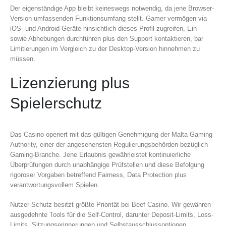
Der eigenständige App bleibt keineswegs notwendig, da jene Browser-
Version umfassenden Funktionsumfang stellt. Gamer vermögen via
iOS- und Android-Geräte hinsichtlich dieses Profil zugreifen, Ein-
sowie Abhebungen durchführen plus den Support kontaktieren, bar
Limitierungen im Vergleich zu der Desktop-Version hinnehmen zu
müssen.
Lizenzierung plus
Spielerschutz
Das Casino operiert mit das gültigen Genehmigung der Malta Gaming
Authority, einer der angesehensten Regulierungsbehörden bezüglich
Gaming-Branche. Jene Erlaubnis gewährleistet kontinuierliche
Überprüfungen durch unabhängige Prüfstellen und diese Befolgung
rigoroser Vorgaben betreffend Fairness, Data Protection plus
verantwortungsvollem Spielen.
Nutzer-Schutz besitzt größte Priorität bei Beef Casino. Wir gewähren
ausgedehnte Tools für die Self-Control, darunter Deposit-Limits, Loss-
Limits, Sitzungserinnerungen und Selbstausschlussoptionen.