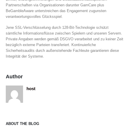
Partnerschaften via Organisationen darunter GamCare plus
BeGambleAware unterstreichen das Engagement zugunsten
verantwortungsvolles Glücksspiel.
Jene SSL-Verschlüsselung durch 128-Bit-Technologie schützt
sämtliche Informationsflüsse zwischen Spielern und unseren Servern.
Private Angaben werden gemäß DSGVO verarbeitet und zu keiner Zeit
bezüglich externe Parteien transferiert. Kontinuierliche
Sicherheitsaudits durch außenstehende Fachleute garantieren diese
Integrität der Systeme.
Author
host
ABOUT THE BLOG