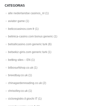
CATEGORIAS
alle nederlandse casinos_nl
(1)
aviator game
(1)
beticocasinos.com fr
(1)
betmica-casino.com bonus generic
(1)
betrallicasino.com generic turk
(6)
betsekiz-giris.com generic turk
(1)
betting sites – EN
(1)
bilbosurfshop.co.uk
(1)
breedbay.co.uk
(1)
chinagardenreading.co.uk
(2)
chrisolley.co.uk
(1)
cicloregistro.it giochi IT
(1)