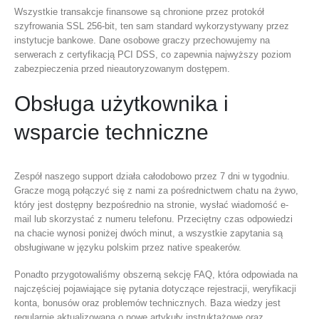
Wszystkie transakcje finansowe są chronione przez protokół
szyfrowania SSL 256-bit, ten sam standard wykorzystywany przez
instytucje bankowe. Dane osobowe graczy przechowujemy na
serwerach z certyfikacją PCI DSS, co zapewnia najwyższy poziom
zabezpieczenia przed nieautoryzowanym dostępem.
Obsługa użytkownika i
wsparcie techniczne
Zespół naszego support działa całodobowo przez 7 dni w tygodniu.
Gracze mogą połączyć się z nami za pośrednictwem chatu na żywo,
który jest dostępny bezpośrednio na stronie, wysłać wiadomość e-
mail lub skorzystać z numeru telefonu. Przeciętny czas odpowiedzi
na chacie wynosi poniżej dwóch minut, a wszystkie zapytania są
obsługiwane w języku polskim przez native speakerów.
Ponadto przygotowaliśmy obszerną sekcję FAQ, która odpowiada na
najczęściej pojawiające się pytania dotyczące rejestracji, weryfikacji
konta, bonusów oraz problemów technicznych. Baza wiedzy jest
regularnie aktualizowana o nowe artykuły instruktażowe oraz