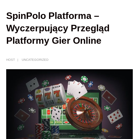
SpinPolo Platforma –
Wyczerpujący Przegląd
Platformy Gier Online
HOST
UNCATEGORIZED