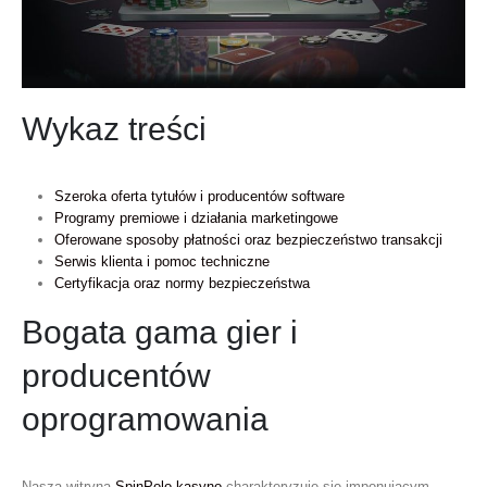
Wykaz treści
Szeroka oferta tytułów i producentów software
Programy premiowe i działania marketingowe
Oferowane sposoby płatności oraz bezpieczeństwo transakcji
Serwis klienta i pomoc techniczne
Certyfikacja oraz normy bezpieczeństwa
Bogata gama gier i
producentów
oprogramowania
Nasza witryna
SpinPolo kasyno
charakteryzuje się imponującym