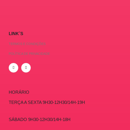
LINK´S
TERMOS E CONDIÇÕES
POLÍTICA DE PRIVACIDADE
HORÁRIO
TERÇA A SEXTA 9H30-12H30/14H-19H
SÁBADO 9H30-12H30/14H-18H