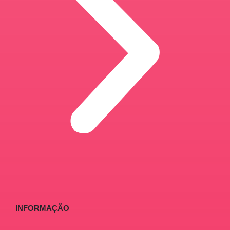
INFORMAÇÃO