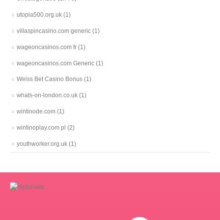
utopia500.org.uk
(1)
villaspincasino.com generic
(1)
wageoncasinos.com fr
(1)
wageoncasinos.com Generic
(1)
Weiss Bet Casino Bonus
(1)
whats-on-london.co.uk
(1)
wintinode.com
(1)
wintinoplay.com pl
(2)
youthworker.org.uk
(1)