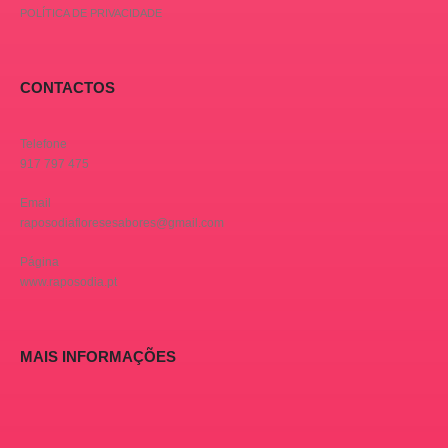
POLÍTICA DE PRIVACIDADE
CONTACTOS
Telefone
917 797 475
Email
raposodiafloresesabores@gmail.com
Página
www.raposodia.pt
MAIS INFORMAÇÕES