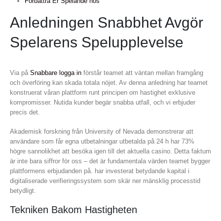
Förbättra Er Spelande hos
Anledningen Snabbhet Avgör
Spelarens Spelupplevelse
Via på
Snabbare logga in
förstår teamet att väntan mellan framgång
och överföring kan skada totala nöjet. Av denna anledning har teamet
konstruerat våran plattform runt principen om hastighet exklusive
kompromisser. Nutida kunder begär snabba utfall, och vi erbjuder
precis det.
Akademisk forskning från University of Nevada demonstrerar att
användare som får egna utbetalningar utbetalda på 24 h har 73%
högre sannolikhet att besöka igen till det aktuella casino. Detta faktum
är inte bara siffror för oss – det är fundamentala värden teamet bygger
plattformens erbjudanden på. har investerat betydande kapital i
digitaliserade verifieringssystem som skär ner mänsklig processtid
betydligt.
Tekniken Bakom Hastigheten