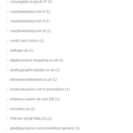
cicloregistro.it giochi IT
(1)
crazytowerplay.com fr
(1)
crazytowerplay.com it
(1)
crazytowerplay.com pl
(1)
credit card casino
(1)
datinger.uk
(1)
digitalcamera-shopping.co.uk
(1)
dudleygraphicsstudio.co.uk
(1)
elementcreativehair.co.uk
(1)
elvisluckcasino.com fr promotions
(1)
empirea-casino-de.com DE
(1)
ennorton.uk
(2)
FRESH VEGETABLES
(2)
gbetplaycasino.com promotions generic
(1)