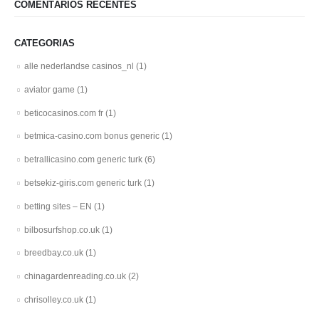
COMENTÁRIOS RECENTES
CATEGORIAS
alle nederlandse casinos_nl
(1)
aviator game
(1)
beticocasinos.com fr
(1)
betmica-casino.com bonus generic
(1)
betrallicasino.com generic turk
(6)
betsekiz-giris.com generic turk
(1)
betting sites – EN
(1)
bilbosurfshop.co.uk
(1)
breedbay.co.uk
(1)
chinagardenreading.co.uk
(2)
chrisolley.co.uk
(1)