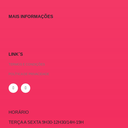
MAIS INFORMAÇÕES
LINK´S
TERMOS E CONDIÇÕES
POLÍTICA DE PRIVACIDADE
HORÁRIO
TERÇA A SEXTA 9H30-12H30/14H-19H