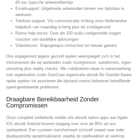
60 sec typische antwoordtermijn
Emailsupport: Uitgebreide antwoorden binnen vier tijdsduur in
werkuren
Telefoon support: Vrij communicatie richting onze Nederlandse
helpdesk van maandag richting plus tot zondagavond
Ruime help sectie: Over als 150 stuks veelgestelde vragen
voorzien van duidelijke oplossingen
Videolessen: Stapsgewijze instructies tot nieuwe gamers
Ons engagement jegens gezond spelen weerspiegelt zich in het
instrumenten die wij aanbieden zoals inzetgrenzen, speeltimers, eigen
uitsluiting plus reality checks. We collaboreren nauw in samenwerking
met organisaties zoals GamCare organisatie alsook Be Gamble Aware
opdat spelers tot assisteren die bijstand vereist behoeven betreffende
speel-gerelateerde problemen.
Draagbare Bereikbaarheid Zonder
Compromissen
Onze compleet verbeterde mobile site alsook native apps aan Apple
iOS alsook Android leveren toegang over over de 95% uit ons
spelaanbod. Een systeem transformeert zichzelf soepel naar ieder
displaygrootte geoptimaliseerd, waarbij de spelkwaliteit en werking