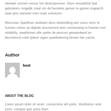
identiek vormen versus het desktopversie. Deze versatiliteit laat
gebruikers mogelijk staat om de favoriete games te gamen ongeacht
waar plus wanneer men maar verkiezen.
Winzoriax Speelhuis ambieert deze doelstelling een verse norm te
kunnen zetten op digitale amusement door vernieuwing te fuseren met
reliability, waarbinnen alle speler de persoon gewaardeerd en
beschermd voelt tijdens eigen speelbeleving binnen het casino.
Author
host
ABOUT THE BLOG
Lorem ipsum dolor sit amet, consectetur elit porta. Vestibulum ante
justo, volutpat quis porta diam.