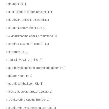
datinger.uk
(1)
digitalcamera-shopping.co.uk
(1)
dudleygraphicsstudio.co.uk
(1)
elementcreativehair.co.uk
(1)
elvisluckcasino.com fr promotions
(1)
empirea-casino-de.com DE
(1)
ennorton.uk
(2)
FRESH VEGETABLES
(2)
gbetplaycasino.com promotions generic
(1)
getgodz.com fr
(1)
gooniespinball.com CL
(1)
marketbosworthbrewery.co.uk
(1)
Monkey Zino Casino Bonus
(1)
monkeyzinocasinos.com generic
(1)