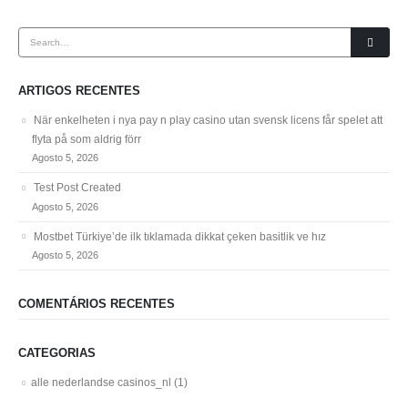
ARTIGOS RECENTES
När enkelheten i nya pay n play casino utan svensk licens får spelet att
flyta på som aldrig förr
Agosto 5, 2026
Test Post Created
Agosto 5, 2026
Mostbet Türkiye’de ilk tıklamada dikkat çeken basitlik ve hız
Agosto 5, 2026
COMENTÁRIOS RECENTES
CATEGORIAS
alle nederlandse casinos_nl
(1)