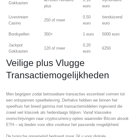
Gokkasten
plus
euro
euro
Livestream
0,50
tienduizend
250 of meer
Casino
euro
euro
Bordspellen
350+
1 euro
5000 euro
Jackpot
0,20
120 of meer
€250
Gokkasten
euro
Veilige plus Vlugge
Transactiemogelijkheden
Men begrijpen zodat betrouwbare transacties essentieel vormen tot
een ontspannen speelbeleving. Derhalve hebben we binnen het
speelhuis het breed gamma met transactiemiddelen ingevoerd die
zowel wel klassiek als hedendaags blijken. Vanaf klassieke
overschrijvingen naar cryptocurrency-opties waaronder Bitcoin alsook
ETH – wij bieden voor elke voorkeur het passende mogelijkheid.
De typische opnametijd bedraagt maar 24 u voor digitale