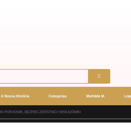
A Nossa História
Categorias
Mathilde M.
Loj
IN PORADNIK, BEZPIECZEŃSTWO I WSKAZÓWKI