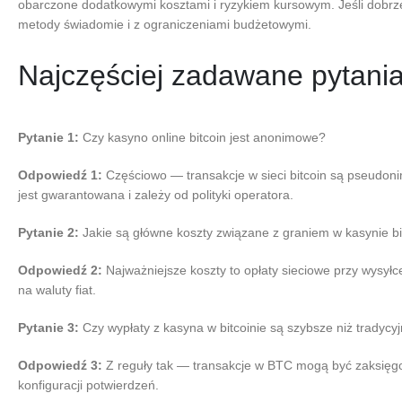
obarczone dodatkowymi kosztami i ryzykiem kursowym. Jeśli dobrze
metody świadomie i z ograniczeniami budżetowymi.
Najczęściej zadawane pytani
Pytanie 1:
Czy kasyno online bitcoin jest anonimowe?
Odpowiedź 1:
Częściowo — transakcje w sieci bitcoin są pseudo
jest gwarantowana i zależy od polityki operatora.
Pytanie 2:
Jakie są główne koszty związane z graniem w kasynie bi
Odpowiedź 2:
Najważniejsze koszty to opłaty sieciowe przy wysył
na waluty fiat.
Pytanie 3:
Czy wypłaty z kasyna w bitcoinie są szybsze niż tradycy
Odpowiedź 3:
Z reguły tak — transakcje w BTC mogą być zaksięgowa
konfiguracji potwierdzeń.