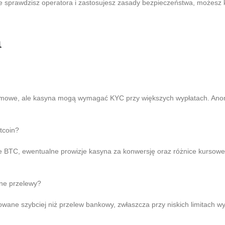
 sprawdzisz operatora i zastosujesz zasady bezpieczeństwa, możesz k
a
nimowe, ale kasyna mogą wymagać KYC przy większych wypłatach. Ano
tcoin?
ce BTC, ewentualne prowizje kasyna za konwersję oraz różnice kursowe
jne przelewy?
ne szybciej niż przelew bankowy, zwłaszcza przy niskich limitach wyp