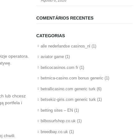
Agosto 6, 2026
COMENTÁRIOS RECENTES
CATEGORIAS
alle nederlandse casinos_nl
(1)
izje operatora.
aviator game
(1)
atywę.
beticocasinos.com fr
(1)
betmica-casino.com bonus generic
(1)
betrallicasino.com generic turk
(6)
ch lub chcesz
betsekiz-giris.com generic turk
(1)
 portfela i
betting sites – EN
(1)
bilbosurfshop.co.uk
(1)
breedbay.co.uk
(1)
 chwili.