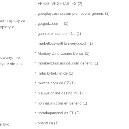
FRESH VEGETABLES
(2)
gbetplaycasino.com promotions generic
(1)
alne opłaty za
getgodz.com fr
(1)
ypłaty z
gooniespinball.com CL
(1)
marketbosworthbrewery.co.uk
(1)
Monkey Zino Casino Bonus
(1)
lowany; nie
monkeyzinocasinos.com generic
(1)
ykuł nie jest
mrluckybet.net-de
(1)
mwhite.com.co CZ
(1)
nieuwe online casino_nl
(1)
nonnaspin.com en generic
(1)
notariagamonal.es CL
(2)
opentr.ca
(1)
e być