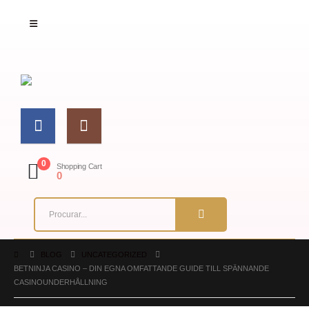
0
Shopping Cart
0
BLOG
UNCATEGORIZED
BETNINJA CASINO – DIN EGNA OMFATTANDE GUIDE TILL SPÄNNANDE
CASINOUNDERHÅLLNING