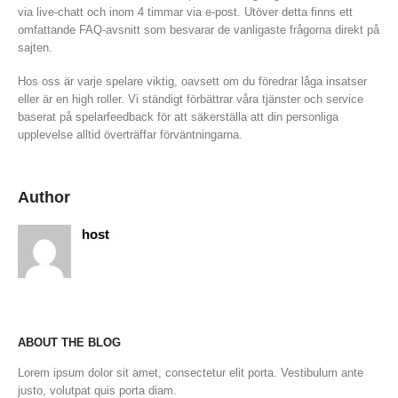
via live-chatt och inom 4 timmar via e-post. Utöver detta finns ett
omfattande FAQ-avsnitt som besvarar de vanligaste frågorna direkt på
sajten.
Hos oss är varje spelare viktig, oavsett om du föredrar låga insatser
eller är en high roller. Vi ständigt förbättrar våra tjänster och service
baserat på spelarfeedback för att säkerställa att din personliga
upplevelse alltid överträffar förväntningarna.
Author
host
ABOUT THE BLOG
Lorem ipsum dolor sit amet, consectetur elit porta. Vestibulum ante
justo, volutpat quis porta diam.