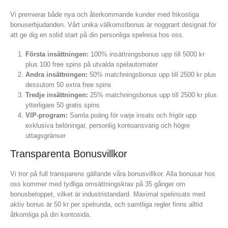
Vi premierar både nya och återkommande kunder med frikostiga
bonuserbjudanden. Vårt unika välkomstbonus är noggrant designat för
att ge dig en solid start på din personliga spelresa hos oss.
Första insättningen:
100% insättningsbonus upp till 5000 kr
plus 100 free spins på utvalda spelautomater
Andra insättningen:
50% matchningsbonus upp till 2500 kr plus
dessutom 50 extra free spins
Tredje insättningen:
25% matchningsbonus upp till 2500 kr plus
ytterligare 50 gratis spins
VIP-program:
Samla poäng för varje insats och frigör upp
exklusiva belöningar, personlig kontoansvarig och högre
uttagsgränser
Transparenta Bonusvillkor
Vi tror på full transparens gällande våra bonusvillkor. Alla bonusar hos
oss kommer med tydliga omsättningskrav på 35 gånger om
bonusbeloppet, vilket är industristandard. Maximal spelinsats med
aktiv bonus är 50 kr per spelrunda, och samtliga regler finns alltid
åtkomliga på din kontosida.