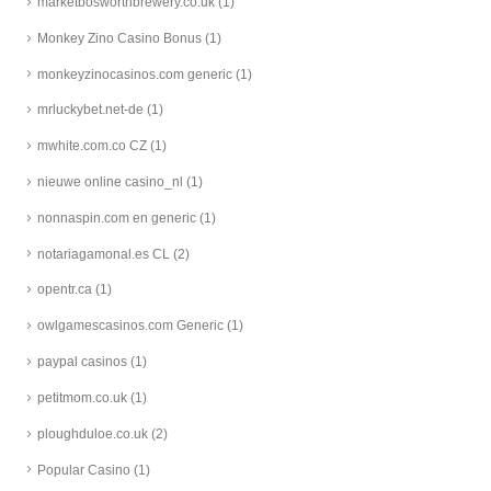
marketbosworthbrewery.co.uk
(1)
Monkey Zino Casino Bonus
(1)
monkeyzinocasinos.com generic
(1)
mrluckybet.net-de
(1)
mwhite.com.co CZ
(1)
nieuwe online casino_nl
(1)
nonnaspin.com en generic
(1)
notariagamonal.es CL
(2)
opentr.ca
(1)
owlgamescasinos.com Generic
(1)
paypal casinos
(1)
petitmom.co.uk
(1)
ploughduloe.co.uk
(2)
Popular Casino
(1)