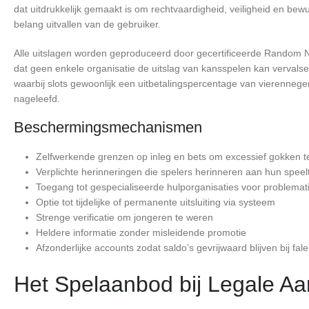
dat uitdrukkelijk gemaakt is om rechtvaardigheid, veiligheid en bew
belang uitvallen van de gebruiker.
Alle uitslagen worden geproduceerd door gecertificeerde Random Nu
dat geen enkele organisatie de uitslag van kansspelen kan vervals
waarbij slots gewoonlijk een uitbetalingspercentage van vierennegen
nageleefd.
Beschermingsmechanismen
Zelfwerkende grenzen op inleg en bets om excessief gokken t
Verplichte herinneringen die spelers herinneren aan hun speelt
Toegang tot gespecialiseerde hulporganisaties voor problema
Optie tot tijdelijke of permanente uitsluiting via systeem
Strenge verificatie om jongeren te weren
Heldere informatie zonder misleidende promotie
Afzonderlijke accounts zodat saldo’s gevrijwaard blijven bij fal
Het Spelaanbod bij Legale Aa