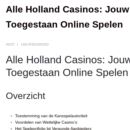
Alle Holland Casinos: Jouw
Toegestaan Online Spelen
HOST
UNCATEGORIZED
Alle Holland Casinos: Jou
Toegestaan Online Spelen
Overzicht
Toestemming van de Kansspelautoriteit
Voordelen van Wettelijke Casino’s
Het Spelportfolio bij Vergunde Aanbieders