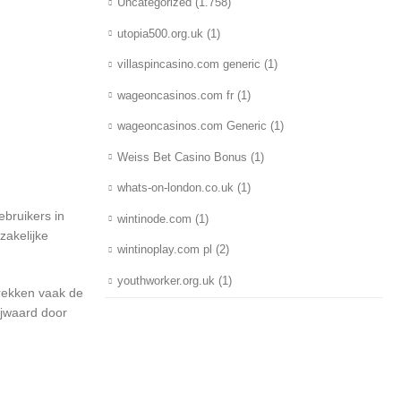
Uncategorized
(1.758)
utopia500.org.uk
(1)
villaspincasino.com generic
(1)
wageoncasinos.com fr
(1)
wageoncasinos.com Generic
(1)
Weiss Bet Casino Bonus
(1)
whats-on-london.co.uk
(1)
ebruikers in
wintinode.com
(1)
zakelijke
wintinoplay.com pl
(2)
youthworker.org.uk
(1)
trekken vaak de
ijwaard door