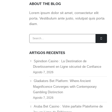
ABOUT THE BLOG
Lorem ipsum dolor sit amet, consectetur elit
porta. Vestibulum ante justo, volutpat quis porta
diam.
ARTIGOS RECENTES
Spinobon Casino : La Destination de
Divertissement en Ligne sécurisé de Confiance
Agosto 7, 2026
Gladiators Bet Platform: Where Ancient
Magnificence Converges with Contemporary
Gambling Distinction
Agosto 7, 2026
Aruba Bet Casino : Votre parfaite Plateforme de