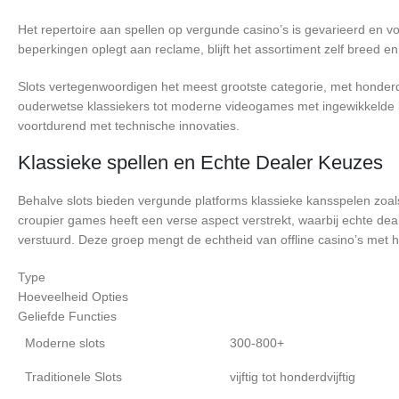
Het repertoire aan spellen op vergunde casino’s is gevarieerd en 
beperkingen oplegt aan reclame, blijft het assortiment zelf breed 
Slots vertegenwoordigen het meest grootste categorie, met honder
ouderwetse klassiekers tot moderne videogames met ingewikkelde 
voortdurend met technische innovaties.
Klassieke spellen en Echte Dealer Keuzes
Behalve slots bieden vergunde platforms klassieke kansspelen zoals 
croupier games heeft een verse aspect verstrekt, waarbij echte d
verstuurd. Deze groep mengt de echtheid van offline casino’s met 
Type
Hoeveelheid Opties
Geliefde Functies
Moderne slots
300-800+
Traditionele Slots
vijftig tot honderdvijftig