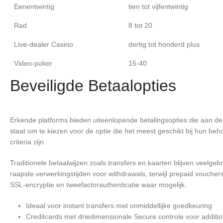
Eenentwintig
tien tot vijfentwintig
Rad
8 tot 20
Live-dealer Casino
dertig tot honderd plus
Video-poker
15-40
Beveiligde Betaalopties
Erkende platforms bieden uiteenlopende betalingsopties die aan de
staat om te kiezen voor de optie die het meest geschikt bij hun beh
criteria zijn.
Traditionele betaalwijzen zoals transfers en kaarten blijven veelge
raapste verwerkingstijden voor withdrawals, terwijl prepaid vouche
SSL-encryptie en tweefactorauthenticatie waar mogelijk.
Ideaal voor instant transfers met onmiddellijke goedkeuring
Creditcards met driedimensionale Secure controle voor additio