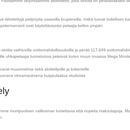
. Päivitämme tarjontaamme aktiivisesti, jotta sinulla on pelattavaksesi 
e-lähetettyjä pelipöytiä osaavilla krupiereilla, mitkä luovat todellisen 
 pokeriversioit ovat käytettävissäsi pelaajia kellon ympäri.
ttia vaihtuvilla voittomahdollisuuksilla ja peräti 117,649 voittomahdol
lituille uhkapelaajia tunnetuissa peleissä kuten muun muassa Mega Mool
arat-muunnelmia sekä aloittelijoille ja kokeneille
a suorana streamauksena huippulaatua studoista
ely
amme monipuolisen valikoiman luotettavia että nopeita maksutapoja. Ma
n.