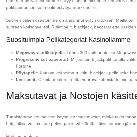
että, että pelivalikoimamme säilyy ajankohtaisena ja innovatiivisena
pelit samantien kun ne ilmestyttyä markkinoille.
Suorien pelien osastomme on ansainnut erityiskiitoksen. Meillä on liv
suoraan kotisohvallesi. Rulettipelit, blackjack, baccarat että useiden
Suosituimpia Pelikategoriat Kasinollamme
Megaways-kolikkopelit:
Lähes 200 vaihtoehtoista Megaways-slo
Progressiiviset päävoitot:
Miljoonain € jackpotit tarjolla va
Fortune
Pöytäpelit:
Kattava kokoelma ruletin, blackjack-pelin sekä bacc
Live-pelit:
Oikeita dealereita että vuorovaikutteista toiminta
Maksutavat ja Nostojen käsitt
Tunnistamme kotimaisten käyttäjien vaatimukset, minkä takia tarjo
heti, jolloin voit aloittaa pelien pariin välittömästi tilin luomisen jälkee
Maksumenetelmä