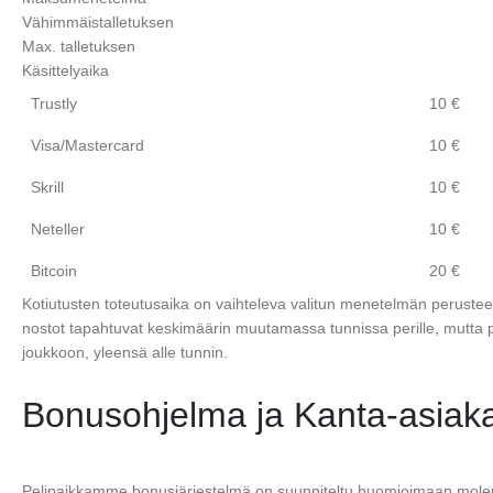
Vähimmäistalletuksen
Max. talletuksen
Käsittelyaika
Trustly
10 €
Visa/Mastercard
10 €
Skrill
10 €
Neteller
10 €
Bitcoin
20 €
Kotiutusten toteutusaika on vaihteleva valitun menetelmän perustee
nostot tapahtuvat keskimäärin muutamassa tunnissa perille, mutta p
joukkoon, yleensä alle tunnin.
Bonusohjelma ja Kanta-asiak
Pelipaikkamme bonusjärjestelmä on suunniteltu huomioimaan molemm