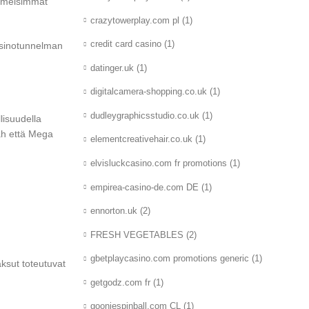
viimeisimmät
crazytowerplay.com pl
(1)
credit card casino
(1)
kasinotunnelman
datinger.uk
(1)
digitalcamera-shopping.co.uk
(1)
dudleygraphicsstudio.co.uk
(1)
lisuudella
ah että Mega
elementcreativehair.co.uk
(1)
elvisluckcasino.com fr promotions
(1)
empirea-casino-de.com DE
(1)
ennorton.uk
(2)
FRESH VEGETABLES
(2)
gbetplaycasino.com promotions generic
(1)
ksut toteutuvat
getgodz.com fr
(1)
gooniespinball.com CL
(1)