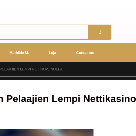
Mathilde M.
Loja
Contactos
PELAAJIEN LEMPI NETTIKASINOLLA
 Pelaajien Lempi Nettikasino