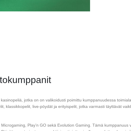
stokumppanit
 kasinopeliä, jotka on on valikoidusti poimittu kumppanuudessa toimiala
 klassikkopelit, live-pöydät ja erityispelit, jotka varmasti täyttävät vai
t, Microgaming, Play’n GO sekä Evolution Gaming. Tämä kumppanuus v