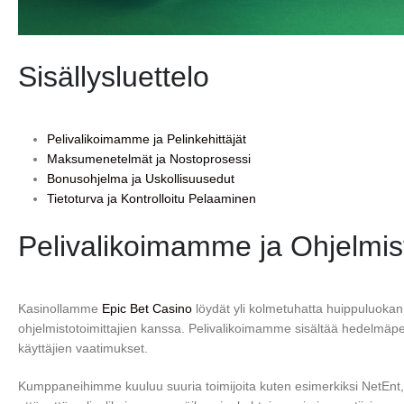
Sisällysluettelo
Pelivalikoimamme ja Pelinkehittäjät
Maksumenetelmät ja Nostoprosessi
Bonusohjelma ja Uskollisuusedut
Tietoturva ja Kontrolloitu Pelaaminen
Pelivalikoimamme ja Ohjelmi
Kasinollamme
Epic Bet Casino
löydät yli kolmetuhatta huippuluokan
ohjelmistotoimittajien kanssa. Pelivalikoimamme sisältää hedelmäpelit,
käyttäjien vaatimukset.
Kumppaneihimme kuuluu suuria toimijoita kuten esimerkiksi NetEn