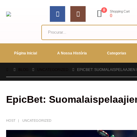
0
Shopping Cart
0
Página Inicial
A Nossa História
Categorias
BLOG
UNCATEGORIZED
EPICBET: SUOMALAISPELAAJIEN 
EpicBet: Suomalaispelaajien
HOST
UNCATEGORIZED