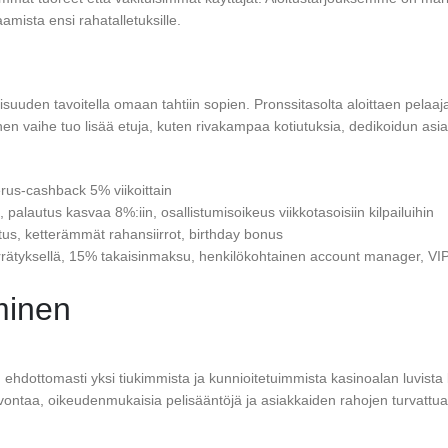
mista ensi rahatalletuksille.
isuuden tavoitella omaan tahtiin sopien. Pronssitasolta aloittaen pelaaj
inen vaihe tuo lisää etuja, kuten rivakampaa kotiutuksia, dedikoidun asi
rus-cashback 5% viikoittain
alautus kasvaa 8%:iin, osallistumisoikeus viikkotasoisiin kilpailuihin
, ketterämmät rahansiirrot, birthday bonus
errätyksellä, 15% takaisinmaksu, henkilökohtainen account manager, V
minen
ehdottomasti yksi tiukimmista ja kunnioitetuimmista kasinoalan luvista
lvontaa, oikeudenmukaisia pelisääntöjä ja asiakkaiden rahojen turvattu