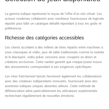
La gamme ludique représente le noyau de l’offre d’un site virtuel. Les
acteurs modernes collaborent avec nombreux fournisseurs de logiciels
réputés pour bâtir un catalogue détaillé répondant à tous les goûts et
préférences.
Richesse des catégories accessibles
Les clients accèdent à des milliers de titres répartis entre machines à
sous classiques et vidéo, jeux de table traditionnels comme la roulette
et le blackjack, vidéo poker, sessions avec croupiers en direct et
créations exclusives. Cette variété garantit que chaque joueur trouve
des amusements correspondant à ses exigences spécifiques.
Les sites fraîchement lancés favorisent également les collaborations
avec des créateurs indépendants innovants, fournissant ainsi des
aventures ludiques uniques absentes ailleurs. Cette méthode de
différenciation attire particulièrement les utilisateurs expérimentés
recherchant régulièrement de nouvelles émotions.