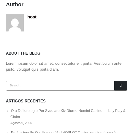
Author
host
ABOUT THE BLOG
Lorem ipsum dolor sit amet, consectetur elit porta. Vestibulum ante
justo, volutpat quis porta diam.
ARTIGOS RECENTES
Ora Dellorologio Per Svuotare Xiv Diurno Nomini Casino — Italy Play &
Claim
Agosto 9, 2026
Professionelle Og Ulemper Ved VOSLOT Casino • nationalt område