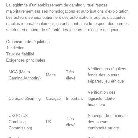
La légitimité d’un établissement de gaming virtuel repose
majoritairement sur ses homologations et autorisations d’exploitation.
Les acteurs sérieux obtiennent des autorisations auprès d’autorités
établies internationalement, garantissant ainsi le respect des normes
strictes en matière de sécurité des joueurs et d’équité des jeux.
Organisme de régulation
Juridiction
Taux de fiabilité
Exigences principales
Vérifications réguliers,
MGA (Malta
Très
Malte
fonds des joueurs
Gaming Authority)
élevé
séparés, jeu éthique
Vérification des
Curaçao eGaming
Curaçao
Important
logiciels, clarté
financière
UKGC (UK
Sauvegarde maximale
Très
Gambling
UK
des joueurs,
élevé
Commission)
conformité stricte