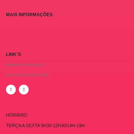
MAIS INFORMAÇÕES
LINK´S
TERMOS E CONDIÇÕES
POLÍTICA DE PRIVACIDADE
HORÁRIO
TERÇA A SEXTA 9H30-12H30/14H-19H