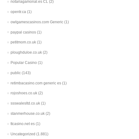
notariagamonal.es CL
(2)
opentr.ca
(1)
owlgamescasinos.com Generic
(1)
paypal casinos
(1)
petitmom.co.uk
(1)
ploughduloe.co.uk
(2)
Popular Casino
(1)
public
(143)
retimbacasino.com generic es
(1)
rojoshoes.co.uk
(2)
ssswalesltd.co.uk
(1)
stanmerhouse.co.uk
(2)
ttcasino.net es
(1)
Uncategorized
(1.881)