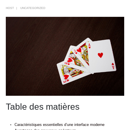
HOST
UNCATEGORIZED
Table des matières
Caractéristiques essentielles d’une interface moderne