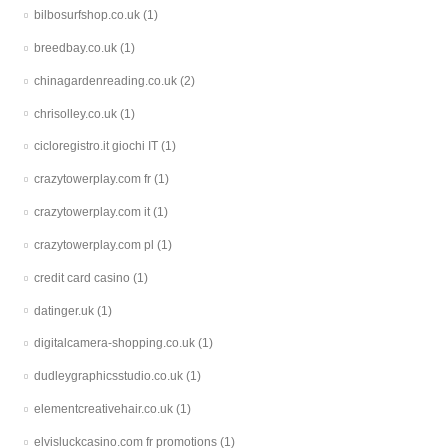
bilbosurfshop.co.uk
(1)
breedbay.co.uk
(1)
chinagardenreading.co.uk
(2)
chrisolley.co.uk
(1)
cicloregistro.it giochi IT
(1)
crazytowerplay.com fr
(1)
crazytowerplay.com it
(1)
crazytowerplay.com pl
(1)
credit card casino
(1)
datinger.uk
(1)
digitalcamera-shopping.co.uk
(1)
dudleygraphicsstudio.co.uk
(1)
elementcreativehair.co.uk
(1)
elvisluckcasino.com fr promotions
(1)