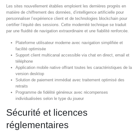
Les sites nouvellement établies emploient les dernières progrès en
matière de chiffrement des données, d’intelligence artificielle pour
personnaliser l’expérience client et de technologies blockchain pour
certifier l’équité des sessions. Cette modernité technique se traduit
par une fluidité de navigation extraordinaire et une fiabilité renforcée.
Plateforme utilisateur moderne avec navigation simplifiée et
facilité optimisée
Support client multicanal accessible via chat en direct, email et
téléphone
Application mobile native offrant toutes les caractéristiques de la
version desktop
Solution de paiement immédiat avec traitement optimisé des
retraits
Programme de fidélité généreux avec récompenses
individualisées selon le type du joueur
Sécurité et licences
réglementaires