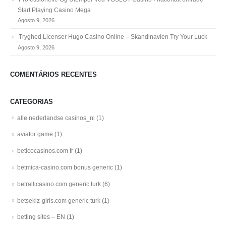
Start Playing Casino Mega
Agosto 9, 2026
Tryghed Licenser Hugo Casino Online – Skandinavien Try Your Luck
Agosto 9, 2026
COMENTÁRIOS RECENTES
CATEGORIAS
alle nederlandse casinos_nl
(1)
aviator game
(1)
beticocasinos.com fr
(1)
betmica-casino.com bonus generic
(1)
betrallicasino.com generic turk
(6)
betsekiz-giris.com generic turk
(1)
betting sites – EN
(1)