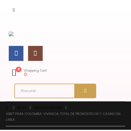
0
Shopping Cart
0
BLOG
UNCATEGORIZED
1XBET PARA COLOMBIA: VIVENCIA TOTAL DE PRONÓSTICOS Y CASINO EN
LÍNEA