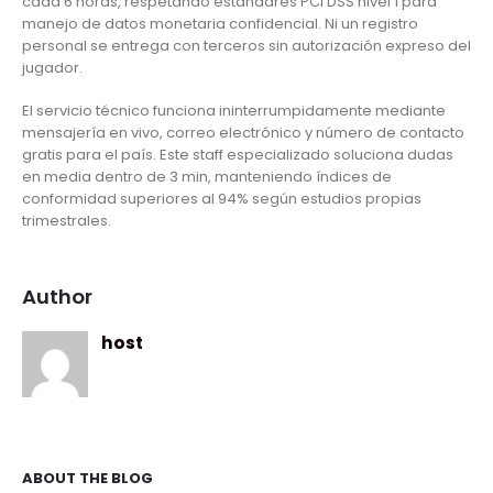
cada 6 horas, respetando estándares PCI DSS nivel 1 para
manejo de datos monetaria confidencial. Ni un registro
personal se entrega con terceros sin autorización expreso del
jugador.
El servicio técnico funciona ininterrumpidamente mediante
mensajería en vivo, correo electrónico y número de contacto
gratis para el país. Este staff especializado soluciona dudas
en media dentro de 3 min, manteniendo índices de
conformidad superiores al 94% según estudios propias
trimestrales.
Author
host
ABOUT THE BLOG