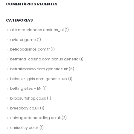
COMENTÁRIOS RECENTES
CATEGORIAS
alle nederlandse casinos_nl
(1)
aviator game
(1)
beticocasinos.com fr
(1)
betmica-casino.com bonus generic
(1)
betrallicasino.com generic turk
(6)
betsekiz-giris.com generic turk
(1)
betting sites – EN
(1)
bilbosurfshop.co.uk
(1)
breedbay.co.uk
(1)
chinagardenreading.co.uk
(2)
chrisolley.co.uk
(1)