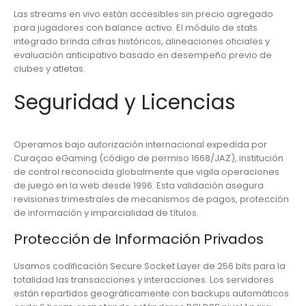
Las streams en vivo están accesibles sin precio agregado
para jugadores con balance activo. El módulo de stats
integrado brinda cifras históricos, alineaciones oficiales y
evaluación anticipativo basado en desempeño previo de
clubes y atletas.
Seguridad y Licencias
Operamos bajo autorización internacional expedida por
Curaçao eGaming (código de permiso 1668/JAZ), institución
de control reconocida globalmente que vigila operaciones
de juego en la web desde 1996. Esta validación asegura
revisiones trimestrales de mecanismos de pagos, protección
de información y imparcialidad de títulos.
Protección de Información Privados
Usamos codificación Secure Socket Layer de 256 bits para la
totalidad las transacciones y interacciones. Los servidores
están repartidos geográficamente con backups automáticos