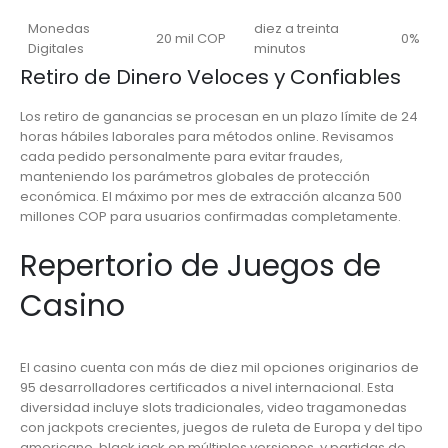
Monedas
diez a treinta
20 mil COP
0%
Digitales
minutos
Retiro de Dinero Veloces y Confiables
Los retiro de ganancias se procesan en un plazo límite de 24
horas hábiles laborales para métodos online. Revisamos
cada pedido personalmente para evitar fraudes,
manteniendo los parámetros globales de protección
económica. El máximo por mes de extracción alcanza 500
millones COP para usuarios confirmadas completamente.
Repertorio de Juegos de
Casino
El casino cuenta con más de diez mil opciones originarios de
95 desarrolladores certificados a nivel internacional. Esta
diversidad incluye slots tradicionales, video tragamonedas
con jackpots crecientes, juegos de ruleta de Europa y del tipo
americano, black jack en múltiples versiones, y partidas de