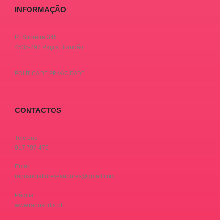
INFORMAÇÃO
R. Sobreira 345
4535-297 Paços Brandão
POLÍTICA DE PRIVACIDADE
CONTACTOS
Telefone
917 797 475
Email
raposodiafloresesabores@gmail.com
Página
www.raposodia.pt