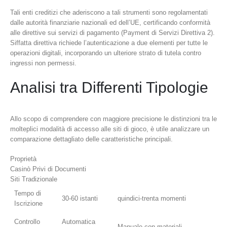
Tali enti creditizi che aderiscono a tali strumenti sono regolamentati
dalle autorità finanziarie nazionali ed dell’UE, certificando conformità
alle direttive sui servizi di pagamento (Payment di Servizi Direttiva 2).
Siffatta direttiva richiede l’autenticazione a due elementi per tutte le
operazioni digitali, incorporando un ulteriore strato di tutela contro
ingressi non permessi.
Analisi tra Differenti Tipologie
Allo scopo di comprendere con maggiore precisione le distinzioni tra le
molteplici modalità di accesso alle siti di gioco, è utile analizzare un
comparazione dettagliato delle caratteristiche principali.
Proprietà
Casinò Privi di Documenti
Siti Tradizionale
Tempo di
30-60 istanti
quindici-trenta momenti
Iscrizione
Controllo
Automatica
Manuale con materiali