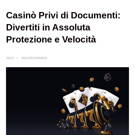
Casinò Privi di Documenti:
Divertiti in Assoluta
Protezione e Velocità
HOST
UNCATEGORIZED