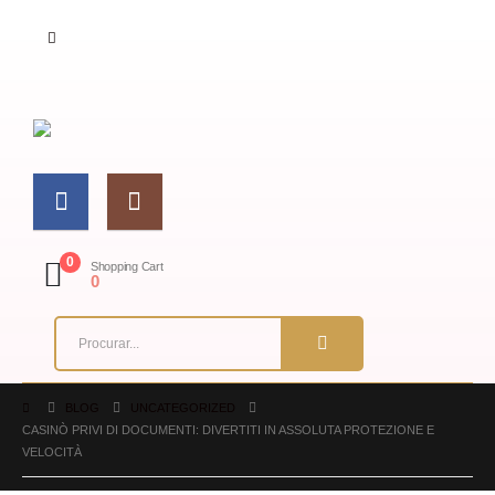
0
Shopping Cart
0
BLOG
UNCATEGORIZED
CASINÒ PRIVI DI DOCUMENTI: DIVERTITI IN ASSOLUTA PROTEZIONE E
VELOCITÀ