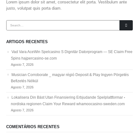
Lorem ipsum dolor sit amet, consectetur elit porta. Vestibulum ante
justo, volutpat quis porta diam.
ARTIGOS RECENTES
Vad Vara AceWin Spelcasino S Dignitär Datorprogram — SE Claim Free
Spins hajpercasino-se.com
Agosto 7, 2026
Musician Corroborate _ magyar régió Deposit & Play Ingyen Pörgetés
Befizetés Nélkül
Agosto 7, 2026
Lokalisera Din Bäst Utan Finansiering Erbjudande Spelplattformar ◦
nordiska regionen Claim Your Reward whamoocasino-sweden.com
Agosto 7, 2026
COMENTÁRIOS RECENTES