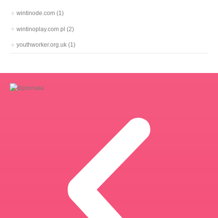
wintinode.com
(1)
wintinoplay.com pl
(2)
youthworker.org.uk
(1)