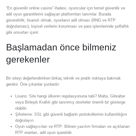
“En güvenilir online casino” ifadesi, oyuncular için temel güvenlik ve
adil oyun garantilerini sağlayan platformları tanımlar. Burada
güvenilirlik; lisanslı olmak, oyunların adil olması (RNG ve RTP
doğrulaması), kişisel verilerin korunması ve para işlemlerinde şeffaflık
gibi unsurları içerir.
Başlamadan önce bilmeniz
gerekenler
Bir siteyi değerlendirirken birkaç teknik ve pratik noktaya bakmak
gerekir. Öne çıkanlar şunlardır:
Lisans: Site hangi ülkenin regülasyonuna tabi? Malta, Gibraltar
veya Birleşik Krallık gibi tanınmış otoriteler önemli bir gösterge
olabilir.
Şifreleme: SSL gibi güvenli bağlantı protokollerinin kullanıldığını
doğrulayın.
Oyun sağlayıcıları ve RTP: Bilinen yazılım firmaları ve açıklanan
RTP oranları, adil oyun işaretidir.