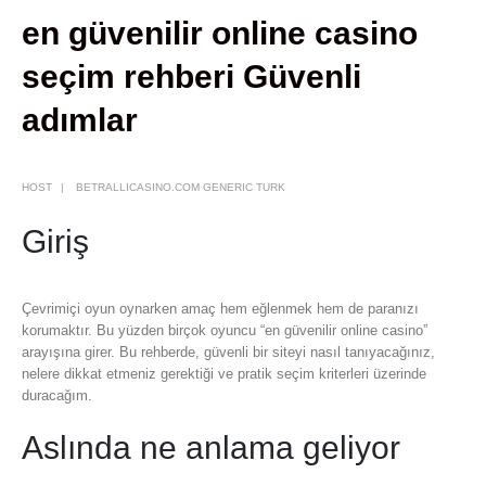
en güvenilir online casino
seçim rehberi Güvenli
adımlar
HOST
BETRALLICASINO.COM GENERIC TURK
Giriş
Çevrimiçi oyun oynarken amaç hem eğlenmek hem de paranızı
korumaktır. Bu yüzden birçok oyuncu “en güvenilir online casino”
arayışına girer. Bu rehberde, güvenli bir siteyi nasıl tanıyacağınız,
nelere dikkat etmeniz gerektiği ve pratik seçim kriterleri üzerinde
duracağım.
Aslında ne anlama geliyor