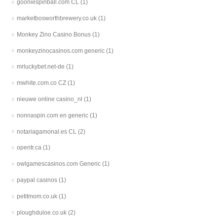
gooniespinball.com CL
(1)
marketbosworthbrewery.co.uk
(1)
Monkey Zino Casino Bonus
(1)
monkeyzinocasinos.com generic
(1)
mrluckybet.net-de
(1)
mwhite.com.co CZ
(1)
nieuwe online casino_nl
(1)
nonnaspin.com en generic
(1)
notariagamonal.es CL
(2)
opentr.ca
(1)
owlgamescasinos.com Generic
(1)
paypal casinos
(1)
petitmom.co.uk
(1)
ploughduloe.co.uk
(2)