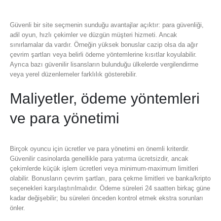
Güvenli bir site seçmenin sunduğu avantajlar açıktır: para güvenliği,
adil oyun, hızlı çekimler ve düzgün müşteri hizmeti. Ancak
sınırlamalar da vardır. Örneğin yüksek bonuslar cazip olsa da ağır
çevrim şartları veya belirli ödeme yöntemlerine kısıtlar koyulabilir.
Ayrıca bazı güvenilir lisansların bulunduğu ülkelerde vergilendirme
veya yerel düzenlemeler farklılık gösterebilir.
Maliyetler, ödeme yöntemleri
ve para yönetimi
Birçok oyuncu için ücretler ve para yönetimi en önemli kriterdir.
Güvenilir casinolarda genellikle para yatırma ücretsizdir, ancak
çekimlerde küçük işlem ücretleri veya minimum-maximum limitleri
olabilir. Bonusların çevrim şartları, para çekme limitleri ve banka/kripto
seçenekleri karşılaştırılmalıdır. Ödeme süreleri 24 saatten birkaç güne
kadar değişebilir; bu süreleri önceden kontrol etmek ekstra sorunları
önler.